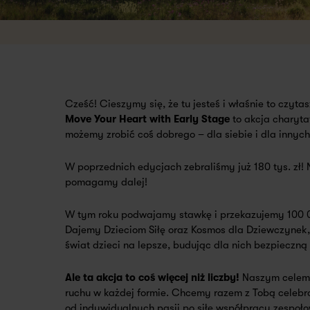
Cześć! Cieszymy się, że tu jesteś i właśnie to czytas
Move Your Heart with Early Stage
to akcja charyta
możemy zrobić coś dobrego – dla siebie i dla innych
W poprzednich edycjach zebraliśmy już 180 tys. zł!
pomagamy dalej!
W tym roku podwajamy stawkę i przekazujemy 100 
Dajemy Dzieciom Siłę
oraz
Kosmos dla Dziewczynek
świat dzieci na lepsze, budując dla nich bezpieczną i
Ale ta akcja to coś więcej niż liczby!
Naszym celem 
ruchu w każdej formie. Chcemy razem z Tobą celeb
od indywidualnych pasji po siłę współpracy zespoło