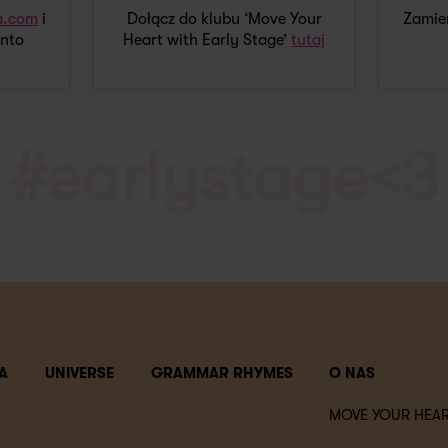
a.com
i
Dołącz do klubu ‘Move Your
Zamień
nto
Heart with Early Stage’
tutaj
#earlystage<3
A
UNIVERSE
GRAMMAR RHYMES
O NAS
MOVE YOUR HEAR