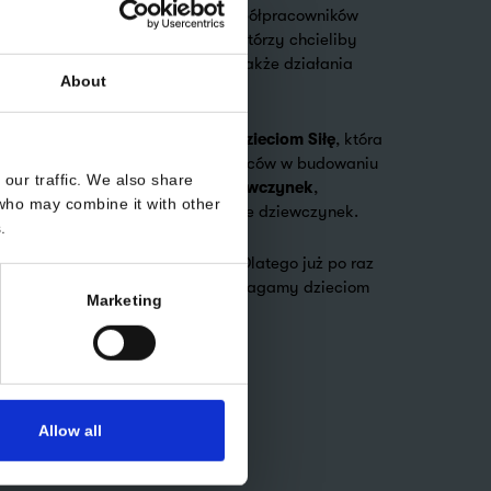
est skierowana do wszystkich współpracowników
także sympatyków naszej szkoły, którzy chcieliby
ellbeing i przy okazji wesprzeć także działania
About
cji wspieramy
Fundację Dajemy Dzieciom Siłę
, która
ającym przemocy i wspiera rodziców w budowaniu
our traffic. We also share
u, oraz
Fundację Kosmos dla Dziewczynek
,
 who may combine it with other
wczości, odwagi i pewności siebie dziewczynek.
.
ą prowadzić do wielkich zmian. Dlatego już po raz
o własny wellbeing i wspólnie pomagamy dzieciom
Marketing
ydła 🪽
m.fdds.pl/
.
dla siebie i dla innych ❤️
Allow all