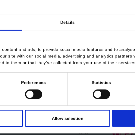
Nasza akcja charytatywna j
Early Stage, nauczycieli, a 
poprzez ruch zadbać o swój w
Details
fundacji.
W tegorocznej, 5. edycji ak
pomaga dzieciom doświadcz
 content and ads, to provide social media features and to analyse 
relacji opartych na szacunk
our site with our social media, advertising and analytics partners
wzmacniającą poczucie spra
ed to them or that they’ve collected from your use of their services
Wierzymy, że małe kroki mog
piąty łączymy siły, dbamy 
Preferences
Statistics
oraz młodzieży rozwijać skrz
https://centrapomocydziecio
Zróbmy razem coś dobrego – 
Allow selection