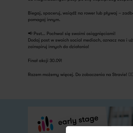
Biegaj, spaceruj, wsiądź na rower lub pływaj – zadba
pomagaj innym.
📢 Psst… Pochwal się swoimi osiągnięciami!
Dodaj post w swoich social mediach, oznacz nas i u
zainspiruj innych do działania!
Finał akcji 30.09!
Razem możemy więcej. Do zobaczenia na Stravie! 🏃‍♀