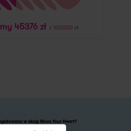
śmy 45376 zł
z 100000 zł
aangażowane w akcję Move Your Heart?