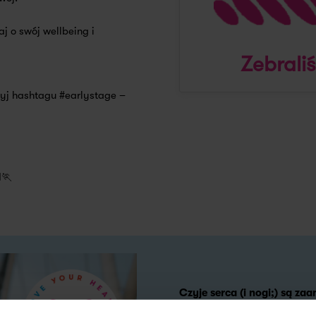
j o swój wellbeing i
Zebrali
żyj hashtagu #earlystage –
️🏃
Czyje serca (i nogi;) są z