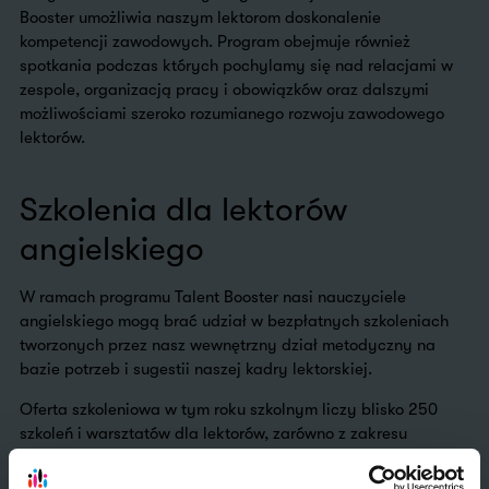
Booster umożliwia naszym lektorom doskonalenie
kompetencji zawodowych. Program obejmuje również
spotkania podczas których pochylamy się nad relacjami w
zespole, organizacją pracy i obowiązków oraz dalszymi
możliwościami szeroko rozumianego rozwoju zawodowego
lektorów.
Szkolenia dla lektorów
angielskiego
W ramach programu Talent Booster nasi nauczyciele
angielskiego mogą brać udział w bezpłatnych szkoleniach
tworzonych przez nasz wewnętrzny dział metodyczny na
bazie potrzeb i sugestii naszej kadry lektorskiej.
Oferta szkoleniowa w tym roku szkolnym liczy blisko 250
szkoleń i warsztatów dla lektorów, zarówno z zakresu
kompetencji metodycznych, jak i umiejętności miękkich;
obejmują ponad 60 różnych tematów, o których lektorzy