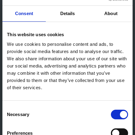
chcą się dowiedzieć więcej. To łącznie niemal 750 godzin
przydatnej wiedzy i inspiracji.
Consent
Details
About
Tematy szkoleń dla
This website uses cookies
nauczycieli angielskiego
We use cookies to personalise content and ads, to
provide social media features and to analyse our traffic.
Wśród naszych szkoleń znajdziesz m.in:
We also share information about your use of our site with
O hałasie w klasie
our social media, advertising and analytics partners who
Teambuilding & classbuilding
may combine it with other information that you’ve
provided to them or that they’ve collected from your use
Jak pracować z uczniami z różnorodnymi potrzebami?
of their services.
Misja: koncentracja!
Od Low Prep’u do efektu WOW! - gry i zabawy
Consent
(Nie)straszne apki i programy
Necessary
Selection
Tworzenie materiałów bez tajemnic
Rozśpiewana klasa - dlaczego piosenka jest dobra na
Preferences