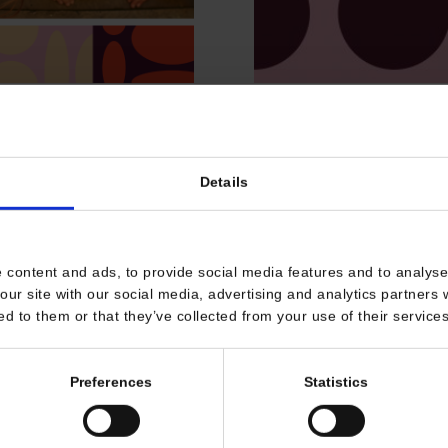
a letnią
Nowe Summe
Piosenka,
6.06.2019
Details
yrazowe do
"Playing together
BIES
Having lots of fun
 content and ads, to provide social media features and to analyse 
our site with our social media, advertising and analytics partners
Enjoying holidays
ed to them or that they’ve collected from your use of their services
akacyjnych. Mamy dla Was
The lakes and the sun!"
Preferences
Statistics
Nowa wakacyjna niespodzian
ałów w klasie.