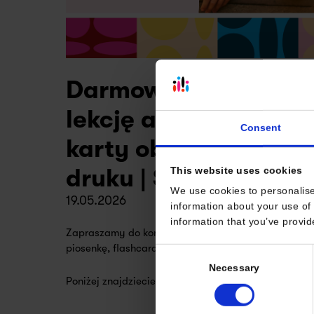
Darmowe materiały n
lekcję angielskiego: 
Consent
karty obrazkowe i w
druku | Summer FREE
This website uses cookies
We use cookies to personalise
19.05.2026
information about your use of 
information that you’ve provid
Zapraszamy do korzystania naszych materiałów w
piosenkę, flashcards i handout z ćwiczeniami.
Consent
Necessary
Selection
Poniżej znajdziecie kilka pomysłów na użycie materi