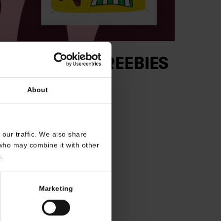
r Holiday FREEBIES
About
our traffic. We also share
 who may combine it with other
.
Marketing
ka od Early Stage!