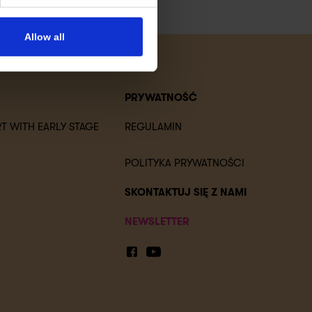
Allow all
PRYWATNOŚĆ
T WITH EARLY STAGE
REGULAMIN
POLITYKA PRYWATNOŚCI
SKONTAKTUJ SIĘ Z NAMI
NEWSLETTER