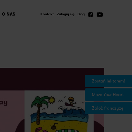
O NAS
Kontakt
Zaloguj się
Blog
Zostań lektorem!
Move Your Heart
Załóż franczyzę!