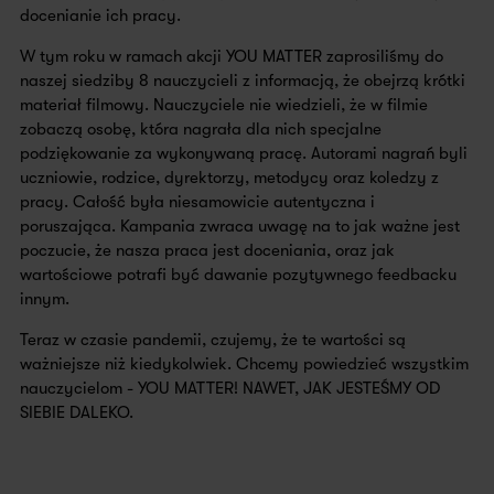
docenianie ich pracy.
W tym roku w ramach akcji YOU MATTER zaprosiliśmy do
naszej siedziby 8 nauczycieli z informacją, że obejrzą krótki
materiał filmowy. Nauczyciele nie wiedzieli, że w filmie
zobaczą osobę, która nagrała dla nich specjalne
podziękowanie za wykonywaną pracę. Autorami nagrań byli
uczniowie, rodzice, dyrektorzy, metodycy oraz koledzy z
pracy. Całość była niesamowicie autentyczna i
poruszająca. Kampania zwraca uwagę na to jak ważne jest
poczucie, że nasza praca jest doceniania, oraz jak
wartościowe potrafi być dawanie pozytywnego feedbacku
innym.
Teraz w czasie pandemii, czujemy, że te wartości są
ważniejsze niż kiedykolwiek. Chcemy powiedzieć wszystkim
nauczycielom - YOU MATTER! NAWET, JAK JESTEŚMY OD
SIEBIE DALEKO.