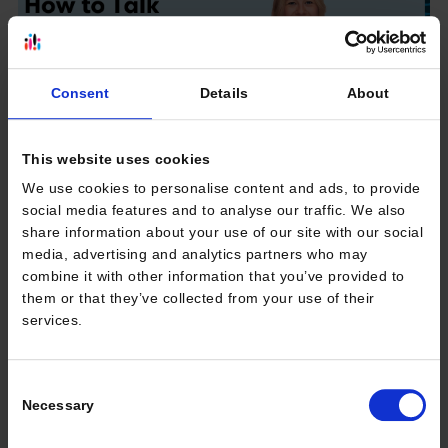
Consent
Details
About
This website uses cookies
How to Talk so Kids Will Understand?
We use cookies to personalise content and ads, to provide
...
social media features and to analyse our traffic. We also
share information about your use of our site with our social
Czytaj więcej
media, advertising and analytics partners who may
combine it with other information that you’ve provided to
them or that they’ve collected from your use of their
services.
Consent
Necessary
Selection