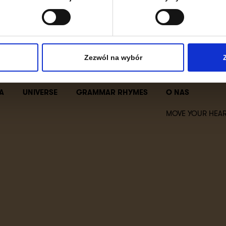
Zezwól na wybór
A
UNIVERSE
GRAMMAR RHYMES
O NAS
MOVE YOUR HEAR