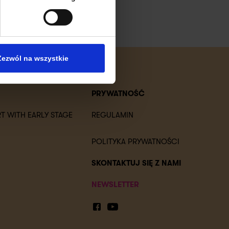
Zezwól na wszystkie
PRYWATNOŚĆ
T WITH EARLY STAGE
REGULAMIN
POLITYKA PRYWATNOŚCI
SKONTAKTUJ SIĘ Z NAMI
NEWSLETTER