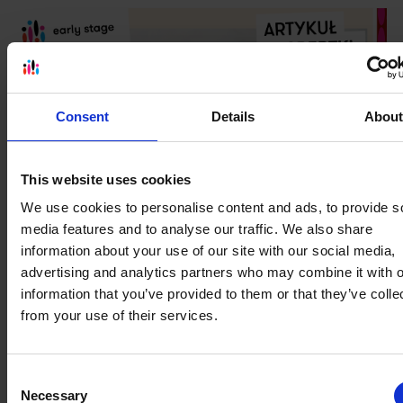
Consent
Details
Abou
This website uses cookies
We use cookies to personalise content and ads, to provide s
media features and to analyse our traffic. We also share
Praca z dzieckiem introwertycznym. Czyli
information about your use of our site with our social media,
dlaczego budowanie pewności siebie to
advertising and analytics partners who may combine it with o
mit?
information that you’ve provided to them or that they’ve colle
Praca z dzieckiem introwertycznym nie polega na zmuszaniu
from your use of their services.
go do bycia duszą towarzystwa. Jak wesprzeć cichego
ucznia na lekcji angielskiego? Poznaj sprawdzon...
Czytaj więcej
Consent
Necessary
Selection