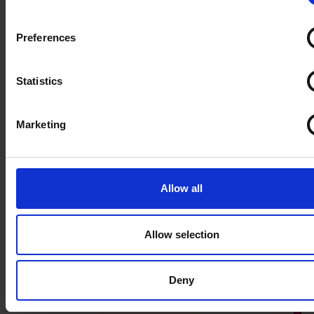
Preferences
Statistics
Marketing
Brak koncentracji u dziecka – poznaj
Allow all
metodyczne sposoby na skupienie uwagi
grupy
Scenariusz lekcji jest dopracowany, a mimo to uczniowie
Allow selection
częściej patrzą w okno niż na Ciebie? Spokojnie, to
wyzwanie, z którym mierzy się każdy lektor! Spraw...
Czytaj więcej
Deny