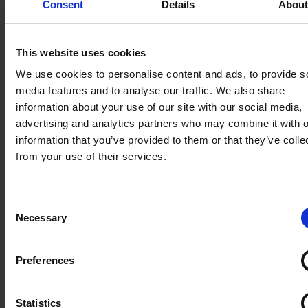
Consent
Details
Abou
Praca z dzieckiem introwertycznym. Czyli
dlaczego budowanie pewności siebie to
This website uses cookies
mit?
We use cookies to personalise content and ads, to provide s
Praca z dzieckiem introwertycznym nie polega na zmuszaniu
media features and to analyse our traffic. We also share
go do bycia duszą towarzystwa. Jak wesprzeć cichego
information about your use of our site with our social media,
ucznia na lekcji angielskiego? Poznaj sprawdzon...
advertising and analytics partners who may combine it with o
Czytaj więcej
information that you’ve provided to them or that they’ve colle
from your use of their services.
Consent
Necessary
Selection
Preferences
Statistics