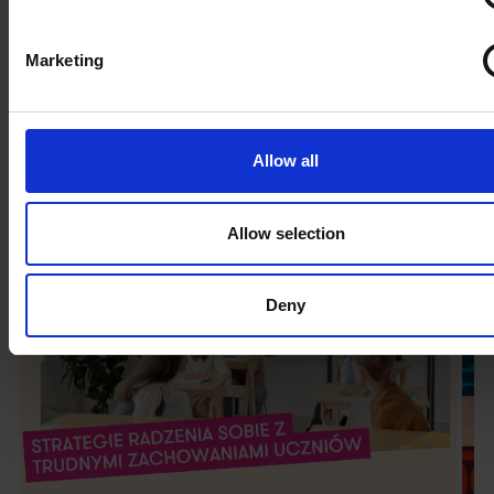
Brak koncentracji u dziecka – poznaj
Marketing
metodyczne sposoby na skupienie uwagi
grupy
Scenariusz lekcji jest dopracowany, a mimo to uczniowie
częściej patrzą w okno niż na Ciebie? Spokojnie, to
Allow all
wyzwanie, z którym mierzy się każdy lektor! Spraw...
Czytaj więcej
Allow selection
Deny