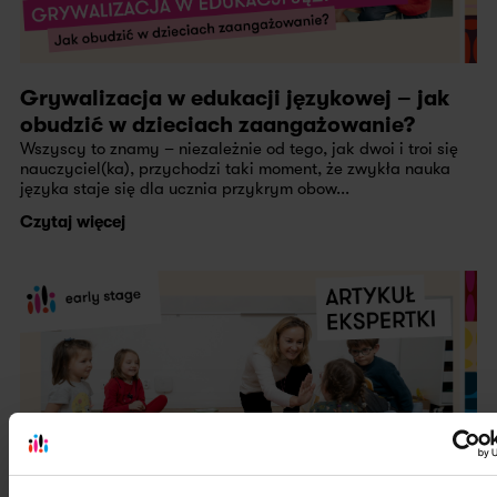
Grywalizacja w edukacji językowej – jak
obudzić w dzieciach zaangażowanie?
Wszyscy to znamy – niezależnie od tego, jak dwoi i troi się
nauczyciel(ka), przychodzi taki moment, że zwykła nauka
języka staje się dla ucznia przykrym obow...
Czytaj więcej