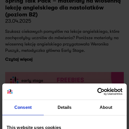
Spring Talk Pack – materiały na wiosenną
lekcję angielskiego dla nastolatków
(poziom B2)
23.04.2025
Szukasz ciekawych pomysłów na lekcje angielskiego, które
zachęcałyby uczniów do mówienia? Poniższe materiały na
wiosenną lekcję angielskiego przygotowała Weronika
Puszyk, metodyczka główna Early Stage.
Czytaj więcej
Consent
Details
About
This website uses cookies