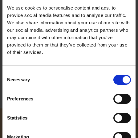
We use cookies to personalise content and ads, to
provide social media features and to analyse our traffic.
Spring FREEBIES
We also share information about your use of our site with
4.04.2018
our social media, advertising and analytics partners who
It's raining, it's raining
may combine it with other information that you’ve
provided to them or that they’ve collected from your use
But look! The sun comes out
of their services.
And makes a pretty rainbow
Hurray! The children shout
Consent
Necessary
Wiosenna niespodzianka od Early Stage!
Selection
Czytaj więcej
Preferences
Statistics
KARIERA
WEBINARIA
PRACA U NAS
Marketing