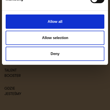
OFERTY PRACY
PRAKTYKI U
Allow all
NAS
Allow selection
OFERTY
PRAKTYK
Deny
PROCES
TALENT
BOOSTER
GDZIE
JESTEŚMY