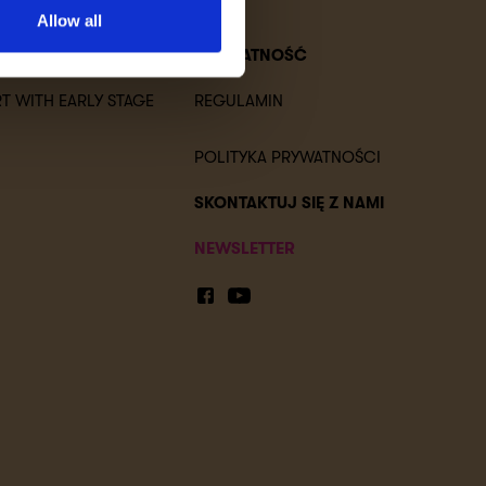
Allow all
PRYWATNOŚĆ
T WITH EARLY STAGE
REGULAMIN
POLITYKA PRYWATNOŚCI
SKONTAKTUJ SIĘ Z NAMI
NEWSLETTER