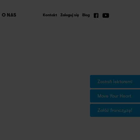
O NAS
Kontakt
Zaloguj się
Blog
Zostań lektorem!
Move Your Heart
Załóż franczyzę!