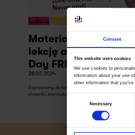
Materiały na walen
Consent
lekcję angielskiego |
This website uses cookies
Day FREEBIES
We use cookies to personalis
28.02.2024
information about your use of
other information that you’ve
Zapraszamy do korzystania naszych materiałów wa
piosenki, wierszyk, flashcards i ćwiczenia do druku. 
Consent
Necessary
Selection