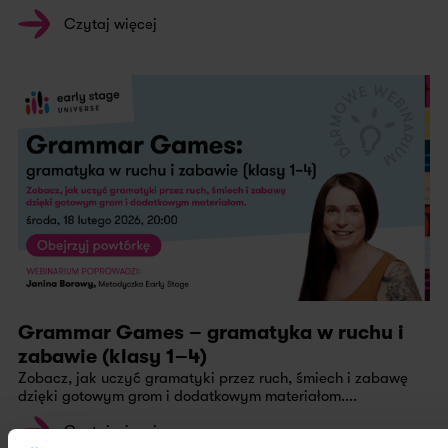
Czytaj więcej
Grammar Games – gramatyka w ruchu i
zabawie (klasy 1–4)
Zobacz, jak uczyć gramatyki przez ruch, śmiech i zabawę
dzięki gotowym grom i dodatkowym materiałom....
Czytaj więcej