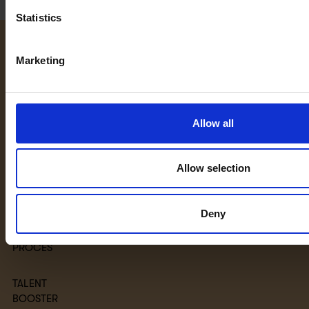
Statistics
KARIERA
WEBINARIA
Marketing
PRACA U NAS
OFERTY PRACY
Allow all
PRAKTYKI U
NAS
Allow selection
OFERTY
PRAKTYK
Deny
PROCES
TALENT
BOOSTER