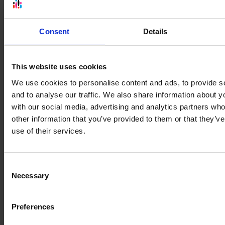
Consent
Details
This website uses cookies
We use cookies to personalise content and ads, to provide s
and to analyse our traffic. We also share information about yo
with our social media, advertising and analytics partners wh
other information that you’ve provided to them or that they’v
use of their services.
Zimowe inspiracje: gry, projekty
plastyczne i aktywności w klasie
Consent
Poznaj kreatywne gry i projekty plastyczne, które
Necessary
Selection
wprowadzą atmosferę zimy i ożywią Twoje lekcje....
Czytaj więcej
Preferences