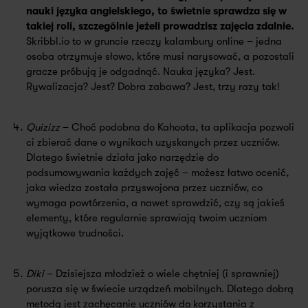
nauki języka angielskiego, to świetnie sprawdza się w
takiej roli, szczególnie jeżeli prowadzisz zajęcia zdalnie.
Skribbl.io to w gruncie rzeczy kalambury online – jedna
osoba otrzymuje słowo, które musi narysować, a pozostali
gracze próbują je odgadnąć. Nauka języka? Jest.
Rywalizacja? Jest? Dobra zabawa? Jest, trzy razy tak!
Quizizz
– Choć podobna do Kahoota, ta aplikacja pozwoli
ci zbierać dane o wynikach uzyskanych przez uczniów.
Dlatego świetnie działa jako narzędzie do
podsumowywania każdych zajęć – możesz łatwo ocenić,
jaka wiedza została przyswojona przez uczniów, co
wymaga powtórzenia, a nawet sprawdzić, czy są jakieś
elementy, które regularnie sprawiają twoim uczniom
wyjątkowe trudności.
Diki
– Dzisiejsza młodzież o wiele chętniej (i sprawniej)
porusza się w świecie urządzeń mobilnych. Dlatego dobrą
metodą jest zachęcanie uczniów do korzystania z