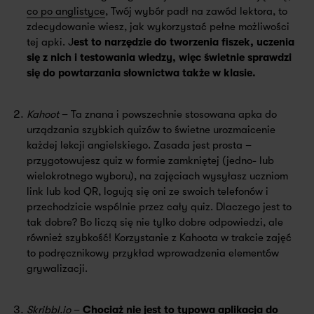
co po anglistyce
, Twój wybór padł na zawód lektora, to
zdecydowanie wiesz, jak wykorzystać pełne możliwości
tej apki. J
est to narzędzie do tworzenia fiszek, uczenia
się z nich i testowania wiedzy, więc świetnie sprawdzi
się do powtarzania słownictwa także w klasie.
Kahoot
– Ta znana i powszechnie stosowana apka do
urządzania szybkich quizów to świetne urozmaicenie
każdej lekcji angielskiego. Zasada jest prosta –
przygotowujesz quiz w formie zamkniętej (jedno- lub
wielokrotnego wyboru), na zajęciach wysyłasz uczniom
link lub kod QR, logują się oni ze swoich telefonów i
przechodzicie wspólnie przez cały quiz. Dlaczego jest to
tak dobre? Bo liczą się nie tylko dobre odpowiedzi, ale
również szybkość! Korzystanie z Kahoota w trakcie zajęć
to podręcznikowy przykład wprowadzenia elementów
grywalizacji.
Skribbl.io
–
Chociaż nie jest to typowa aplikacja do