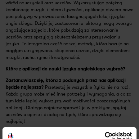
wśród nauczycieli oraz uczniów. Wykorzystując potężną
kombinację muzyki i interaktywności, aplikacja otwiera nowe
perspektywy w prowadzeniu fascynujących lekcji języka
angielskiego. Dzięki jej zastosowaniu lektorzy mogą tworzyć
angażujące zajęcia, które pobudzają zainteresowanie
uczniów oraz sprzyjają skuteczniejszemu przyswajaniu
języka. To integralna część naszej metody, która bazuje na
ciągłym utrzymywaniu skupienia ucznia, dzięki elementom:
muzyki, ruchu, rymu i kreatywności.
Które z aplikacji do nauki języka angielskiego wybrać?
Zastanawiasz się, która z podanych przez nas aplikacji
będzie najlepsza?
Przetestuj je wszystkie (tylko nie na raz).
Każda grupa może mieć inne potrzeby i wymagania, a co za
tym idzie lepiej wykorzystywać możliwości poszczególnych
aplikacji. Dlatego najpierw sprawdź je w praktyce, spytaj
uczniów o opinie i działaj na tych, które sprawdzają się
najlepiej!
Znasz jeszcze jakieś świetne aplikacje do nauki języka