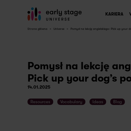
KARIERA
Strona główna
>
Universe
>
Pomysł na lekcję angielskiego: Pick up your 
Pomysł na lekcję ang
Pick up your dog’s p
14.01.2025
Resources
Vocabulary
Ideas
Blog