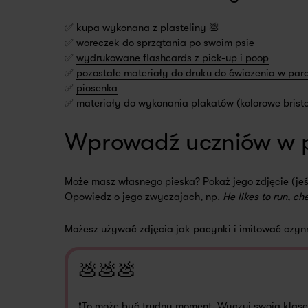
✅ kupa wykonana z plasteliny 💩
✅ woreczek do sprzątania po swoim psie
✅
wydrukowane flashcards z pick-up i poop
✅
pozostałe materiały do druku do ćwiczenia w par
✅
piosenka
✅ materiały do wykonania plakatów (kolorowe bristo
Wprowadź uczniów w 
Może masz własnego pieska? Pokaż jego zdjęcie (jeśl
Opowiedz o jego zwyczajach, np.
He likes to run, c
Możesz używać zdjęcia jak pacynki i imitować czynn
💩💩💩
❗To może być trudny moment. Wyczuj swoją klasę. 