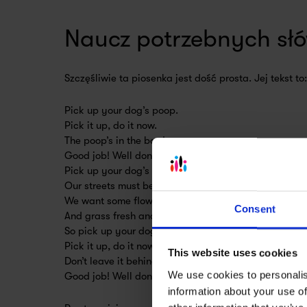
Naucz potrzebnych sł
Szczęśliwie ta piosenka jest dość prosta. Jej tekst to:
Pick up your dog’s poop.
Pick it up, do it now.
The poop’s in the bag!
Good job! Well done! Bravo! Wow!
Pick up your dog’s poop.
Our streets must be clean.
We want some flowers and trees
Consent
And grass fresh and green.
So pick up your dog’s poop.
Pick it up, do it now.
This website uses cookies
Don’t leave it behind.
We use cookies to personalis
Good job! Well done! Bravo! Wow!!!
information about your use of