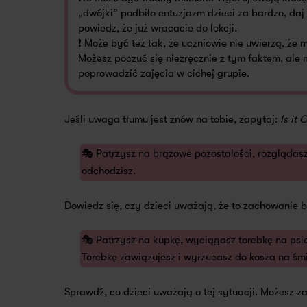
„dwójki” podbiło entuzjazm dzieci za bardzo, daj
powiedz, że już wracacie do lekcji.
❗ Może być też tak, że uczniowie nie uwierzą, że 
Możesz poczuć się niezręcznie z tym faktem, ale m
poprowadzić zajęcia w cichej grupie.
Jeśli uwaga tłumu jest znów na tobie, zapytaj:
Is it 
🎭 Patrzysz na brązowe pozostałości, rozglądasz s
odchodzisz.
Dowiedz się, czy dzieci uważają, że to zachowanie 
🎭 Patrzysz na kupkę, wyciągasz torebkę na psie
Torebkę zawiązujesz i wyrzucasz do kosza na śmi
Sprawdź, co dzieci uważają o tej sytuacji. Możesz z