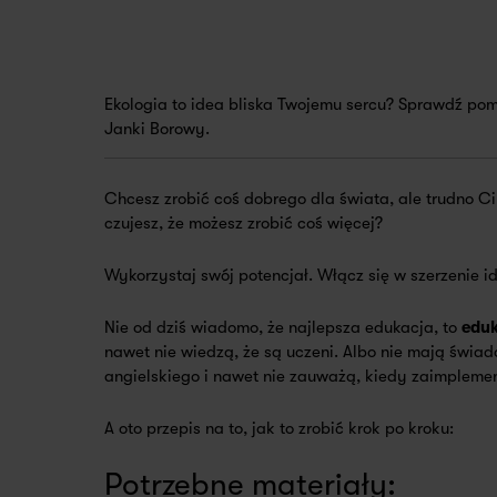
Ekologia to idea bliska Twojemu sercu? Sprawdź pomy
Janki Borowy.
Chcesz zrobić coś dobrego dla świata, ale trudno Ci
czujesz, że możesz zrobić coś więcej?
Wykorzystaj swój potencjał. Włącz się w szerzenie i
Nie od dziś wiadomo, że najlepsza edukacja, to
eduk
nawet nie wiedzą, że są uczeni. Albo nie mają świa
angielskiego i nawet nie zauważą, kiedy zaimplemen
A oto przepis na to, jak to zrobić krok po kroku:
Potrzebne materiały: