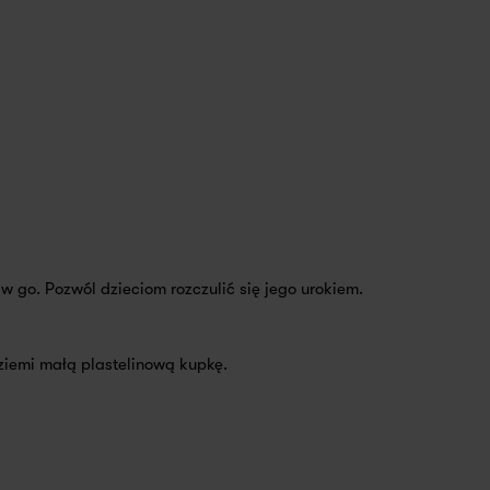
w go. Pozwól dzieciom rozczulić się jego urokiem.
ziemi małą plastelinową kupkę.