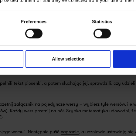
 provided to them or that they’ve collected from your use of their
brazki. Zapiszcie na tablicy ich pisownię.
op
.
Preferences
Statistics
a słuchanie
Allow selection
ck up your dog's poop (do ćwiczenia w parach)
k up your dog's poop (zadanie dla całej grupy)
łnili tekst piosenki, a potem słuchając jej, sprawdzili, czy udziel
etnij załącznik na pojedyncze wersy – wybierz tyle wersów, ile wy
sów). Każdy wers przetnij na pół. Szybka matematyka udowodni, że
🙂
ojego wersu”. Następnie puść
nagranie
, a uczniowie ustawiają się 