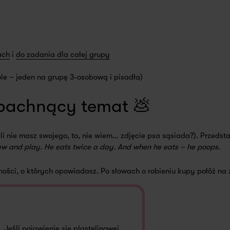
ach
i
do zadania dla całej grupy
le – jeden na grupę 3-osobową i pisadła)
pachnący temat 💩
i nie masz swojego, to, nie wiem… zdjęcie psa sąsiada?). Przedsta
hew and play. He eats twice a day. And when he eats – he poops.
ości, o których opowiadasz. Po słowach o robieniu kupy połóż na 
Jeśli pojawienie się plastelinowej