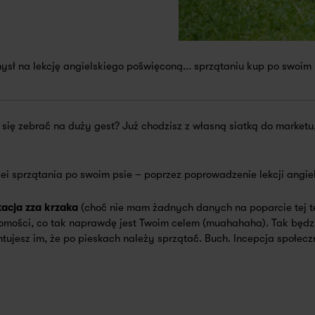
sł na lekcję angielskiego poświęconą... sprzątaniu kup po swoim 
 się zebrać na duży gest? Już chodzisz z własną siatką do marketu
dei sprzątania po swoim psie – poprzez poprowadzenie lekcji angie
acja zza krzaka
(choć nie mam żadnych danych na poparcie tej t
domości, co tak naprawdę jest Twoim celem (muahahaha). Tak będz
tujesz im, że po pieskach należy sprzątać. Buch. Incepcja społec