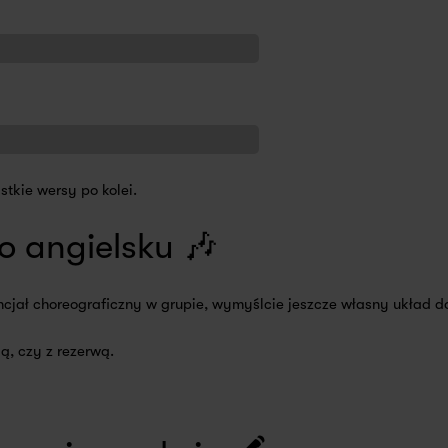
stkie wersy po kolei.
o angielsku 🎶
encjał choreograficzny w grupie, wymyślcie jeszcze własny układ do
ą, czy z rezerwą.