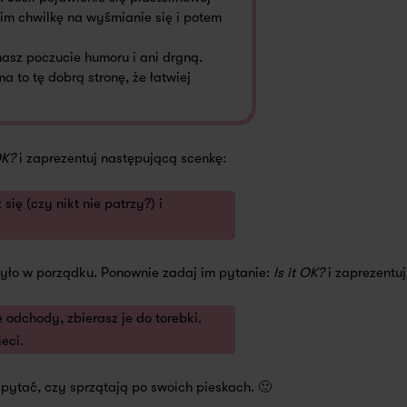
 im chwilkę na wyśmianie się i potem
masz poczucie humoru i ani drgną.
a to tę dobrą stronę, że łatwiej
OK?
i zaprezentuj następującą scenkę:
ię (czy nikt nie patrzy?) i
było w porządku. Ponownie zadaj im pytanie:
Is it OK?
i zaprezentuj
 odchody, zbierasz je do torebki.
eci.
apytać, czy sprzątają po swoich pieskach. 🙂