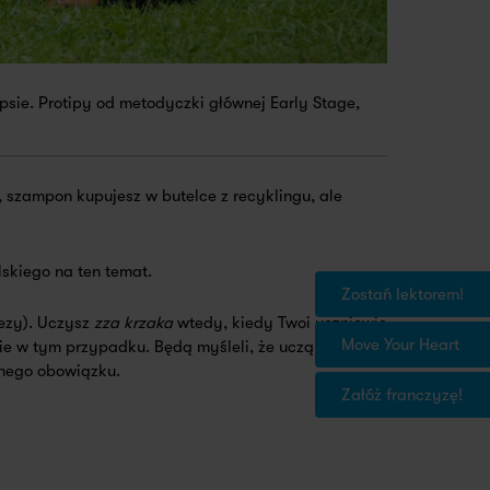
psie. Protipy od metodyczki głównej Early Stage,
, szampon kupujesz w butelce z recyklingu, ale
lskiego na ten temat.
Zostań lektorem!
ezy). Uczysz
zza krzaka
wtedy, kiedy Twoi uczniowie
Move Your Heart
ie w tym przypadku. Będą myśleli, że uczą się
znego obowiązku.
Załóż franczyzę!