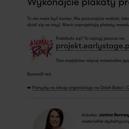
Wykonajcie plakaty pr
To nie może być koniec. Nie porzucajcie nadziei, lekcj
dzieli się na trzy). Niech zaprojektują plakaty naw
Podobało się? To zajrzyj jeszcze na:
projekt.earlystage.p
Tam znajdziesz więcej materiałów języ
Sprawdź też:
➡️
Pomysły na lekcję angielskiego na Dzień Babci i 
Autorka:
Janina Borow
materiałów dydaktyczn