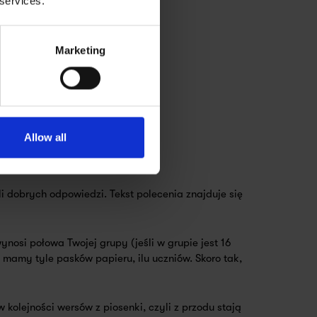
 services.
Marketing
Allow all
ili dobrych odpowiedzi. Tekst polecenia znajduje się
nosi połowa Twojej grupy (jeśli w grupie jest 16
 mamy tyle pasków papieru, ilu uczniów. Skoro tak,
w kolejności wersów z piosenki, czyli z przodu stają