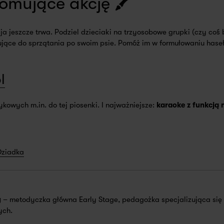
omujące akcję 🖍️
a jeszcze trwa. Podziel dzieciaki na trzyosobowe grupki (czy coś bli
ołujące do sprzątania po swoim psie. Pomóż im w formułowaniu hase
l
kowych m.in. do tej piosenki. I najważniejsze:
karaoke z funkcją
Dziadka
y
– metodyczka główna Early Stage, pedagożka specjalizująca się w
ych.