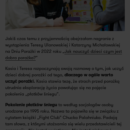
Jakiś czas temu z przyjemnością obejrzałam nagranie z
wystąpienia Teresy Ulanowskiej i Katarzyny Michałowskiej
na Dniu Porażki w 2022 roku „
Jak nauczyć dzieci czym jest
dobra porażka?
”
Kasia i Teresa rozpoczynają swoją rozmowę o tym, jak uczyć
dzieci dobrej porażki od tego,
dlaczego w ogóle warto
uczyć porażki.
Kasia stawia tezę, że strach przed porażką
utrudnia eksplorację życia powołując się na pojęcie
pokolenia „płatków śniegu”.
Pokolenie płatków śniegu
to według socjologów osoby
urodzone po 1995 roku. Nazwa ta pojawiła się w związku z
cytatem książki „Fight Club” Chucka Palahniuka. Padają
tam słowa, z którymi utożsamia się wielu przedstawicieli tej