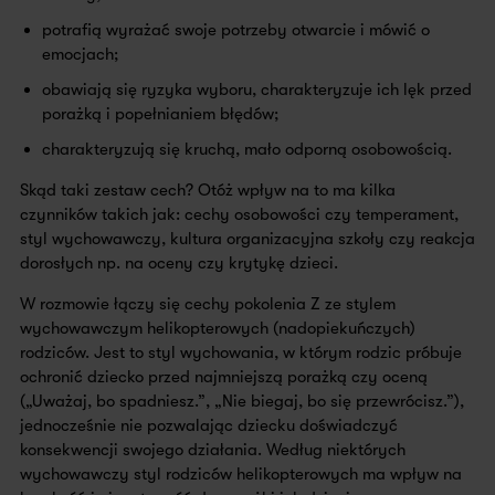
potrafią wyrażać swoje potrzeby otwarcie i mówić o
emocjach;
obawiają się ryzyka wyboru, charakteryzuje ich lęk przed
porażką i popełnianiem błędów;
charakteryzują się kruchą, mało odporną osobowością.
Skąd taki zestaw cech? Otóż wpływ na to ma kilka
czynników takich jak: cechy osobowości czy temperament,
styl wychowawczy, kultura organizacyjna szkoły czy reakcja
dorosłych np. na oceny czy krytykę dzieci.
W rozmowie łączy się cechy pokolenia Z ze stylem
wychowawczym helikopterowych (nadopiekuńczych)
rodziców. Jest to styl wychowania, w którym rodzic próbuje
ochronić dziecko przed najmniejszą porażką czy oceną
(„Uważaj, bo spadniesz.”, „Nie biegaj, bo się przewrócisz.”),
jednocześnie nie pozwalając dziecku doświadczyć
konsekwencji swojego działania. Według niektórych
wychowawczy styl rodziców helikopterowych ma wpływ na