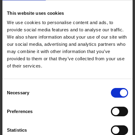
Celebracja przegranej
This website uses cookies
Jeśli np. gramy w planszówki, mamy świetną okazję, aby
We use cookies to personalise content and ads, to
zamiast bić brawo wygranemu/ej, pogratulować osobie,
provide social media features and to analyse our traffic.
która przegrała. Taka postawa ułatwia zaakceptować
We also share information about your use of our site with
porażkę i popatrzeć na nią z innej perspektywy.
our social media, advertising and analytics partners who
Pięć rzeczy do poprawy
may combine it with other information that you’ve
Następnym razem, jeśli możesz, zaproponuj uczniowi,
provided to them or that they’ve collected from your use
któremu nie poszedł test, aby zamiast go poprawiał, wypisał
of their services.
5 rzeczy, które musi powtórzyć i wyznaczył sobie na to czas.
Po ustalonym czasie sprawdź, czy uczeń powtórzył
wyznaczone zagadnienia.
Consent
Necessary
Selection
Taniec przegranego / dyplom za ostatnie miejsce
Nieco przewrotne pomysły, jednak zaskakująco lubiane
Preferences
przez dzieci. Kiedy gracie w gry, wygrany/a oczywiście
dostaje brawa lub gratulacyjny uścisk dłoni, a przegrany/a?
Może wymyślić swój taniec celebrujący przegraną, otrzymać
Statistics
dyplom lub inny rodzaj gratulacji / nagrody. Chodzi o to,