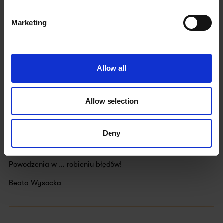
aby pojęciom wygrana / przegrana nie nadawać zbytniej
powagi, wręcz przeciwnie – potraktować je z przymrużeniem
Marketing
oka, zabawowo.
Ważne, aby traktować porażkę jako sprzymierzeńca,
ponieważ nie tylko stanowi nieuniknioną część życia, ale
Allow all
również uczy przewidywania skutków działań czy
ponoszenia konsekwencji. W końcu frustracja związana z
niepowodzeniem jest ok, ponieważ bez tego typu
Allow selection
niekomfortowych uczuć nie byłoby mobilizacji zasobów
energetycznych potrzebnych do działania, zmiany i rozwoju.
My jako nauczyciele mamy niesamowitą siłę w kształtowaniu
Deny
nastawienia na rozwój naszych uczniów i uczennic, a co za
tym idzie – ich pozytywnego podejścia do błędów.
Powodzenia w … robieniu błędów!
Beata Wysocka