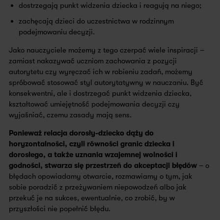
dostrzegają punkt widzenia dziecka i reagują na niego;
zachęcają dzieci do uczestnictwa w rodzinnym
podejmowaniu decyzji.
Jako nauczyciele możemy z tego czerpać wiele inspiracji –
zamiast nakazywać uczniom zachowania z pozycji
autorytetu czy wyręczać ich w robieniu zadań, możemy
spróbować stosować styl autorytatywny w nauczaniu. Być
konsekwentni, ale i dostrzegać punkt widzenia dziecka,
kształtować umiejętność podejmowania decyzji czy
wyjaśniać, czemu zasady mają sens.
Ponieważ relacja dorosły-dziecko dąży do
horyzontalności, czyli równości granic dziecka i
dorosłego, a także uznania wzajemnej wolności i
godności, stwarza się przestrzeń do akceptacji błędów
– o
błędach opowiadamy otwarcie, rozmawiamy o tym, jak
sobie poradzić z przeżywaniem niepowodzeń albo jak
przekuć je na sukces, ewentualnie, co zrobić, by w
przyszłości nie popełnić błędu.