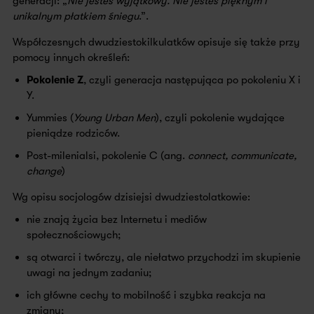
generacji: „
Nie jesteś wyjątkowy. Nie jesteś pięknym i
unikalnym płatkiem śniegu
.”.
Współczesnych dwudziestokilkulatków opisuje się także przy
pomocy innych określeń:
Pokolenie Z
, czyli generacja następująca po pokoleniu X i
Y.
Yummies (
Young Urban Men
), czyli pokolenie wydające
pieniądze rodziców.
Post-milenialsi, pokolenie C (ang.
connect, communicate,
change
)
Wg opisu socjologów dzisiejsi dwudziestolatkowie:
nie znają życia bez Internetu i mediów
społecznościowych;
są otwarci i twórczy, ale niełatwo przychodzi im skupienie
uwagi na jednym zadaniu;
ich główne cechy to mobilność i szybka reakcja na
zmiany;