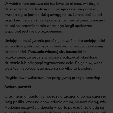
W webinarium porusza się też kwestię okresu, w którym
dziecko zaczyna dostrzegać i przejmować się porażką,
zwraca się tu jednak dużą uwagę na to, że niezależnie od
tego, kiedy zaczniemy o porażce rozmawiać, nigdy nie jest
za późno, natomiast rola dorosłego (czyli społeczne
wsparcie) jest nie do przecenienia.
Umiejętne przeżywanie porażki jest ważne dla umiejętności
wytrwałości, ale również dla budowania poczucia własnej
skuteczności.
Poczucie własnej skuteczności
to
przekonanie, że jest się w stanie zrealizować określone
działanie lub osiągnąć wyznaczone cele. Pojęcie wywodzi
się z teorii społecznego uczenia się Alberta Bandury.
Przykładowe wskazówki na pozytywną pracę z porażką:
Święto porażki
Organizujmy regularnie np. raz na tydzień albo raz dziennie
przy posiłku czas na opowiadanie o tym, co nam nie wyszło.
Modeluje oczywiście dorosły – warto pokazać, że błędy są
ok, opowiedzieć o emocjach im towarzyszących i o tym, jak