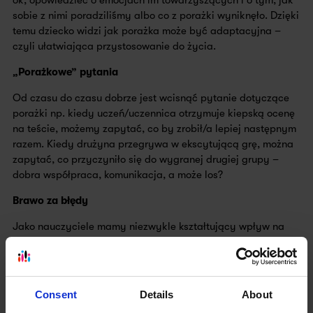
sobie z nimi poradziliśmy albo co z porażki wyniknęło. Dzięki
temu dziecko widzi jak porażka może być adaptacyjna –
czyli ułatwiająca przystosowanie do życia.
„Porażkowe” pytania
Od czasu do czasu dobrze jest wcisnąć pytanie dotyczące
porażki np. kiedy uczeń/uczennica otrzymuje kiepską ocenę
na teście, możemy zapytać, co by zrobił/a lepiej następnym
razem. Kiedy drużyna przegrywa w ekscytującą grę, można
zapytać, co przyczyniło się do wygranej drugiej grupy –
dobra współpraca, komunikacja, a może los?
Brawo za błędy
Jako nauczyciele mamy niezwykle kształtujący wpływ na
podejście do porażki naszych uczniów. Jeśli uczniowie
odpowiadają na pytanie błędnie, możemy im podziękować
za błędną odpowiedź, ponieważ np. dzięki niej widzimy, że
jeszcze powinniśmy lepiej wyjaśnić temat / cieszymy się, że
Consent
Details
About
nie boją się podawać odpowiedzi, których nie są pewni.