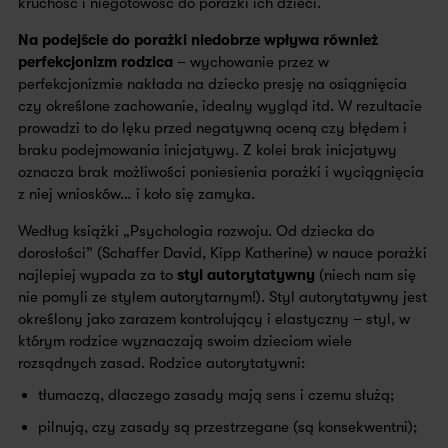
kruchość i niegotowość do porażki ich dzieci.
Na podejście do porażki niedobrze wpływa również
perfekcjonizm rodzica
– wychowanie przez w
perfekcjonizmie nakłada na dziecko presję na osiągnięcia
czy określone zachowanie, idealny wygląd itd. W rezultacie
prowadzi to do lęku przed negatywną oceną czy błędem i
braku podejmowania inicjatywy. Z kolei brak inicjatywy
oznacza brak możliwości poniesienia porażki i wyciągnięcia
z niej wniosków… i koło się zamyka.
Według książki „Psychologia rozwoju. Od dziecka do
dorosłości” (Schaffer David, Kipp Katherine) w nauce porażki
najlepiej wypada za to
styl autorytatywny
(niech nam się
nie pomyli ze stylem autorytarnym!). Styl autorytatywny jest
określony jako zarazem kontrolujący i elastyczny – styl, w
którym rodzice wyznaczają swoim dzieciom wiele
rozsądnych zasad. Rodzice autorytatywni:
tłumaczą, dlaczego zasady mają sens i czemu służą;
pilnują, czy zasady są przestrzegane (są konsekwentni);