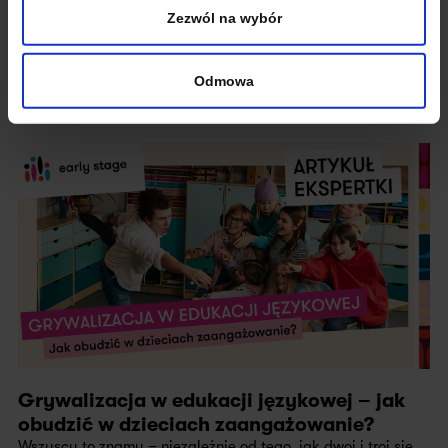
Zezwól na wybór
Wyślij
Odmowa
Grywalizacja w edukacji językowej – jak
obudzić w dzieciach zaangażowanie?
Wszyscy to znamy – niezależnie od tego, jak dwoi i troi się