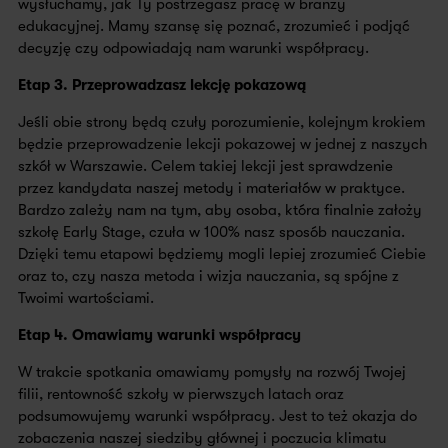
wysłuchamy, jak Ty postrzegasz pracę w branży
edukacyjnej. Mamy szansę się poznać, zrozumieć i podjąć
decyzję czy odpowiadają nam warunki współpracy.
Etap 3. Przeprowadzasz lekcję pokazową
Jeśli obie strony będą czuły porozumienie, kolejnym krokiem
będzie przeprowadzenie lekcji pokazowej w jednej z naszych
szkół w Warszawie. Celem takiej lekcji jest sprawdzenie
przez kandydata naszej metody i materiałów w praktyce.
Bardzo zależy nam na tym, aby osoba, która finalnie założy
szkołę Early Stage, czuła w 100% nasz sposób nauczania.
Dzięki temu etapowi będziemy mogli lepiej zrozumieć Ciebie
oraz to, czy nasza metoda i wizja nauczania, są spójne z
Twoimi wartościami.
Etap 4. Omawiamy warunki współpracy
W trakcie spotkania omawiamy pomysły na rozwój Twojej
filii, rentowność szkoły w pierwszych latach oraz
podsumowujemy warunki współpracy. Jest to też okazja do
zobaczenia naszej siedziby głównej i poczucia klimatu