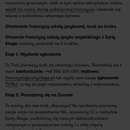
nauczaniu grupowym. Jeśli w tym opisie odnajdujesz siebie,
wejdź na naszą stronę poświęconą franczyzie
i dowiedz się
więcej o zakładaniu własnego biznesu.
Otwieranie franczyzy szkoły językowej, krok po kroku
Otwarcie franczyzy szkoły języka angielskiego z Early
Stage
możemy podzielić na 5 kroków.
Etap 1. Wysłanie zgłoszenia
To Twój pierwszy krok do własnego biznesu. Skontaktuj się z
nami
telefonicznie:
+48 886 876 089;
mailowo:
franczyza@earlystage.pl
lub wyślij nam swoje
zgłoszenie:
TUTAJ
, a my po jego rozpatrzeniu wrócimy z odpowiedzią.
Etap 2. Poznajemy się na Zoomie
To ważny dla nas krok, dlaczego? Na spotkaniu poznamy
swoje wizje na prowadzenie filii, opowiemy Ci o metodzie
Early Stage, podzielimy się naszym doświadczeniem
związanym z prowadzeniem szkoły i z miłą chęcią