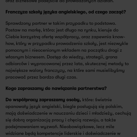
oraz biznesowe podejście do prowadzonych działań.
Franczyza szkoły języka angielskiego, od czego zacząć?
Sprawdzony partner w takim przypadku to podstawa.
Postaw na markę, która: jest długo na rynku, kieruje do
Ciebie korzystną ofertę współpracy, oraz zapewnia know-
how, który w przypadku prowadzenia szkoły, jest niezwykle
pomocnym i nieocenionym wkładem na początku drogi z
własnym biznesem. Dostęp do wiedzy, strategii, grona
odbiorców i wypracowanej przez lata, skutecznej metody to
największe walory franczyzy, na które sami musielibyśmy
pracować przez bardzo długi czas.
Kogo zapraszamy do nawiązania partnerstwa?
Do współpracy zapraszamy osoby,
które: świetnie
opanowały język angielski, biegle posługują się polskim,
mają doświadczenie w nauczaniu dzieci i młodzieży, cechują
się dobrą organizacją pracy i chęcią rozwoju, a także
podejmowaniem wyzwań. Nieobowiązkowe, lecz mile
widziane będą kompetencje liderskie i doświadczenie w