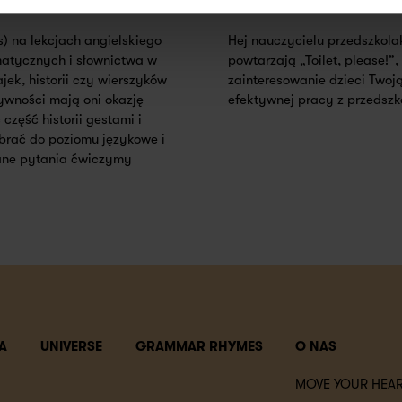
) na lekcjach angielskiego
Hej nauczycielu przedszkolak
matycznych i słownictwa w
powtarzają „Toilet, please!”,
jek, historii czy wierszyków
zainteresowanie dzieci Twoją 
ywności mają oni okazję
efektywnej pracy z przedszk
zęść historii gestami i
brać do poziomu językowe i
ane pytania ćwiczymy
A
UNIVERSE
GRAMMAR RHYMES
O NAS
MOVE YOUR HEAR