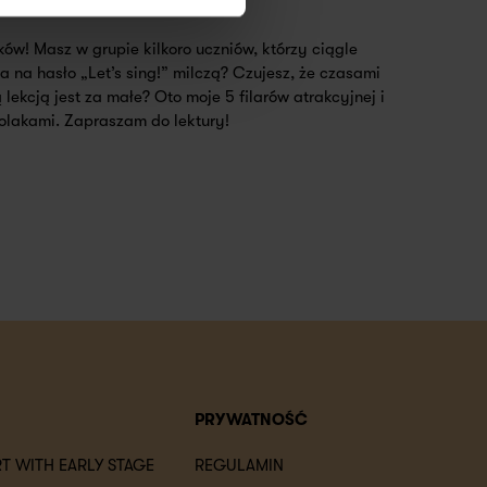
ów! Masz w grupie kilkoro uczniów, którzy ciągle
 a na hasło „Let’s sing!” milczą? Czujesz, że czasami
lekcją jest za małe? Oto moje 5 filarów atrakcyjnej i
olakami. Zapraszam do lektury!
PRYWATNOŚĆ
T WITH EARLY STAGE
REGULAMIN