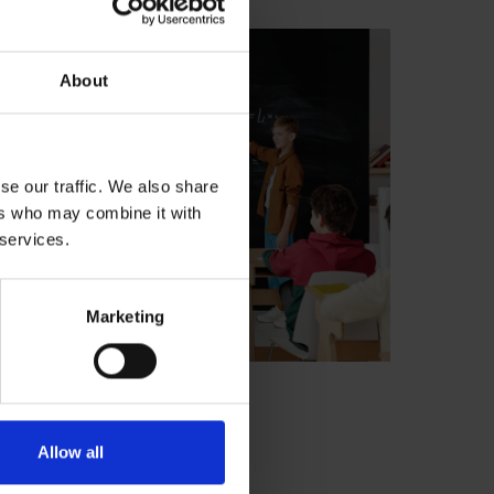
About
se our traffic. We also share
ers who may combine it with
 services.
Marketing
jmłodszych:
i efektownie
Allow all