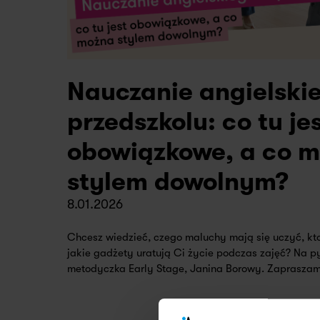
Nauczanie angielski
przedszkolu: co tu je
obowiązkowe, a co 
stylem dowolnym?
8.01.2026
Chcesz wiedzieć, czego maluchy mają się uczyć, kto
jakie gadżety uratują Ci życie podczas zajęć? Na 
metodyczka Early Stage, Janina Borowy. Zapraszam