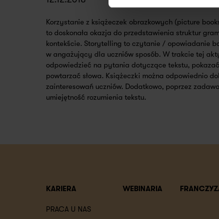
Korzystanie z książeczek obrazkowych (picture books
to doskonała okazja do przedstawienia struktur gra
kontekście. Storytelling to czytanie / opowiadanie ba
w angażujący dla uczniów sposób. W trakcie tej akt
odpowiedzieć na pytania dotyczące tekstu, pokazać c
powtarzać słowa. Książeczki można odpowiednio do
zainteresowań uczniów. Dodatkowo, poprzez zadaw
umiejętność rozumienia tekstu.
KARIERA
WEBINARIA
FRANCZYZ
PRACA U NAS