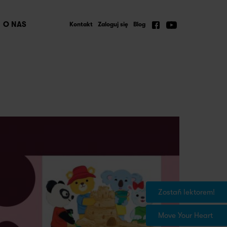
O NAS
Kontakt
Zaloguj się
Blog
Zostań lektorem!
Move Your Heart