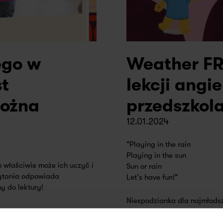
ego w
Weather FR
st
lekcji angi
można
przedszkol
12.01.2024
"Playing in the rain
Playing in the sun
 właściwie może ich uczyć i
Sun or rain
pytania odpowiada
Let's have fun!"
y do lektury!
Niespodzianka dla najmłodsz