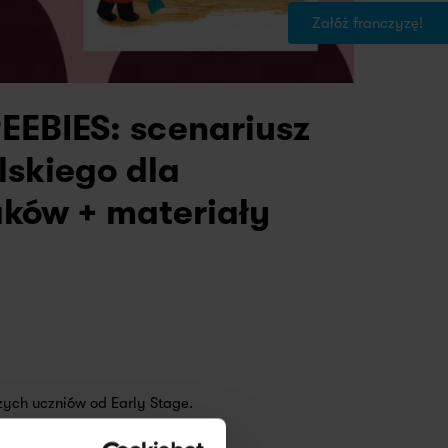
Załóż franczyzę!
EEBIES: scenariusz
elskiego dla
aków + materiały
ych uczniów od Early Stage.