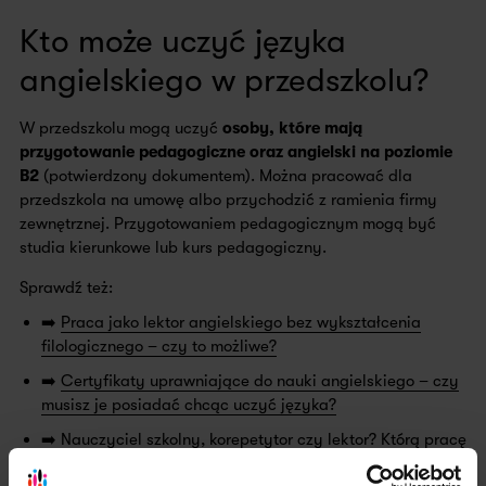
Kto może uczyć języka
angielskiego w przedszkolu?
W przedszkolu mogą uczyć
osoby, które mają
przygotowanie pedagogiczne oraz angielski na poziomie
B2
(potwierdzony dokumentem). Można pracować dla
przedszkola na umowę albo przychodzić z ramienia firmy
zewnętrznej. Przygotowaniem pedagogicznym mogą być
studia kierunkowe lub kurs pedagogiczny.
Sprawdź też:
➡️
Praca jako lektor angielskiego bez wykształcenia
filologicznego – czy to możliwe?
➡️
Certyfikaty uprawniające do nauki angielskiego – czy
musisz je posiadać chcąc uczyć języka?
➡️
Nauczyciel szkolny, korepetytor czy lektor? Którą pracę
lepiej wybrać?