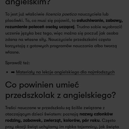
angielskim?
To jest już właściwie
licencia poetica
nauczyciela lub
placówki. To, co musi się pojawić, to
osłuchiwanie, zabawy,
rozumienie poleceń osoby uczącej
. Trudno sobie wyobrazić
uczenie języka bez tego, więc można się poczuć jak osoba
zdana na własne siły. Nauczyciele przedszkolni często
korzystają z gotowych programów nauczania albo tworzą
własne.
Sprawdź też:
➡️
Materiały na lekcje angielskiego dla najmłodszych
Co powinien umieć
przedszkolak z angielskiego?
Treści nauczane w przedszkolu są ściśle związane z
otaczającym dzieci światem: poznają
nazwy członków
rodziny, zabawek, zwierząt, kolorów, pór roku
. Często
przy okazji świąt uchylamy im rąbka tajemnicy, jak święta