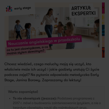
Chcesz wiedzieć, czego maluchy mają się uczyć, kto
właściwie może ich uczyć i jakie gadżety uratują Ci życie
podczas zajęć? Na pytania odpowiada metodyczka Early
Stage, Janina Borowy. Zapraszamy do lektury!
Warto zapamiętać
To nie obowiązek (jeszcze):
Podstawa programowa z
2017 r. mówi o budowaniu zainteresowania językiem, a nie o
twardym obowiązku nauki dla najmłodszych grup.