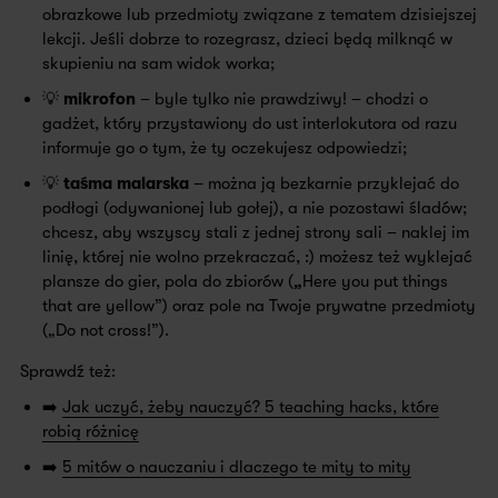
obrazkowe lub przedmioty związane z tematem dzisiejszej
lekcji. Jeśli dobrze to rozegrasz, dzieci będą milknąć w
skupieniu na sam widok worka;
💡 mikrofon
– byle tylko nie prawdziwy! – chodzi o
gadżet, który przystawiony do ust interlokutora od razu
informuje go o tym, że ty oczekujesz odpowiedzi;
💡 taśma malarska
– można ją bezkarnie przyklejać do
podłogi (odywanionej lub gołej), a nie pozostawi śladów;
chcesz, aby wszyscy stali z jednej strony sali – naklej im
linię, której nie wolno przekraczać, :) możesz też wyklejać
plansze do gier, pola do zbiorów (
„
Here you put things
that are yellow”) oraz pole na Twoje prywatne przedmioty
(„Do not cross!”).
Sprawdź też:
➡️
Jak uczyć, żeby nauczyć? 5 teaching hacks, które
robią różnicę
➡️
5 mitów o nauczaniu i dlaczego te mity to mity