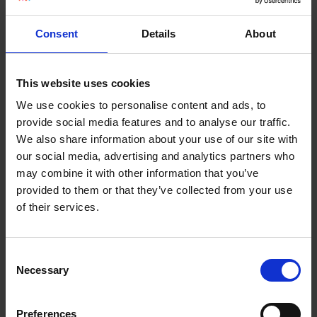
➡️
Prywatne, państwowe, językowe – w jakich szkołach
lepiej uczyć?
Consent
Details
About
➡️
Jak budować pewność siebie w roli nauczyciela?
➡️
Jakie umiejętności i cechy powinien mieć nauczyciel
This website uses cookies
języka angielskiego?
We use cookies to personalise content and ads, to
➡️
Rola i wizerunek nauczyciela we współczesnym
provide social media features and to analyse our traffic.
społeczeństwie – kim dziś jest lektor angielskiego?
We also share information about your use of our site with
➡️
Spełnienie i stabilność w pracy nauczyciela języka
our social media, advertising and analytics partners who
angielskiego
may combine it with other information that you’ve
➡️
Marka osobista nauczyciela – jak dbać o swój
provided to them or that they’ve collected from your use
wizerunek?
of their services.
Jest duża szansa, że
nauka angielskiego w przedszkolu to
jeden z pierwszych i najważniejszych kontaktów dziecka z
Consent
językiem
. Fajnie, jeżeli w przyszłości będzie chciało się
Necessary
komunikować z innymi w obcej mowie. Jak to zrobić?
Selection
Zbudować poczucie kompetencji. Uwierzyć w ucznia i
zacząć się z nim bawić. Po angielsku.
Preferences