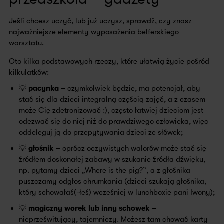
Jeśli chcesz uczyć, lub już uczysz, sprawdź, czy znasz
najważniejsze elementy wyposażenia belferskiego
warsztatu.
Oto kilka podstawowych rzeczy, które ułatwią życie pośród
kilkulatków:
💡 pacynka
– czymkolwiek będzie, ma potencjał, aby
stać się dla dzieci integralną częścią zajęć, a z czasem
może Cię zdetronizować :), często łatwiej dzieciom jest
odezwać się do niej niż do prawdziwego człowieka, więc
oddeleguj ją do przepytywania dzieci ze słówek;
💡 głośnik
– oprócz oczywistych walorów może stać się
źródłem doskonałej zabawy w szukanie źródła dźwięku,
np. pytamy dzieci „Where is the pig?”, a z głośnika
puszczamy odgłos chrumkania (dzieci szukają głośnika,
który schowałaś(-łeś) wcześniej w lunchboxie pani Iwony);
💡 magiczny worek lub inny schowek
–
nieprześwitujący, tajemniczy. Możesz tam chować karty