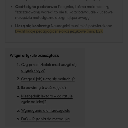
Gadżety to podstawa:
Pacynka, taśma malarska czy
"zaczarowany worek" to nie tylko zabawki, ale kluczowe
narzędzia metodyczne utrzymujące uwagę.
Liczą się konkrety:
Nauczyciel musi mieć potwierdzone
kwalifikacje pedagogiczne oraz językowe (min. B2).
W tym artykule przeczytasz:
Czy przedszkolak musi uczyć się
angielskiego?
Czego (i jak) uczą się maluchy?
Ile powinny trwać zajęcia?
Niezbędnik lektora – co ratuje
życie na lekcji?
Wymagania dla nauczyciela
FAQ – Pytania do metodyka