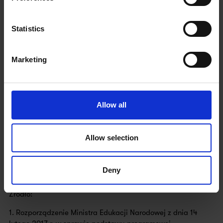
Sprawdź też:
➡️ Piosenka do nauki angielskiego z zadaniami do druku
Statistics
„Foggy Day”
Marketing
Allow all
Allow selection
Deny
Źródło:
1. Rozporządzenie Ministra Edukacji Narodowej z dnia 14