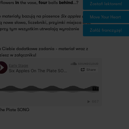
flowers
in
the vase,
four
balls
behind
...?
Zostań lektorem!
e materiały bazują na piosence
Six apples on the
Move Your Heart
ą nowe słowa, liczebniki, przyimki miejsca oraz
 przy tym wszystkim utrwalają wyrażanie
Załóż franczyzę!
 Ciebie dodatkowe zadania - materiał wraz z
ziesz w załączniku!
 The Plate SONG