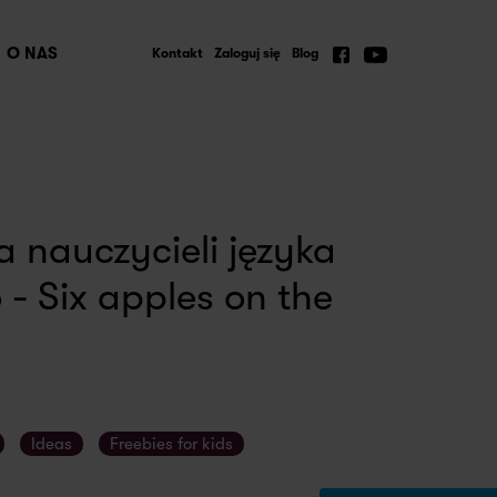
O NAS
Kontakt
Zaloguj się
Blog
a nauczycieli języka
 - Six apples on the
Ideas
Freebies for kids