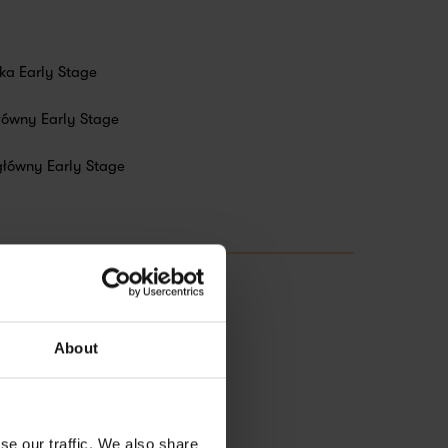
ka Early Stage
łówny Early Stage
główny Early Stage
About
se our traffic. We also share