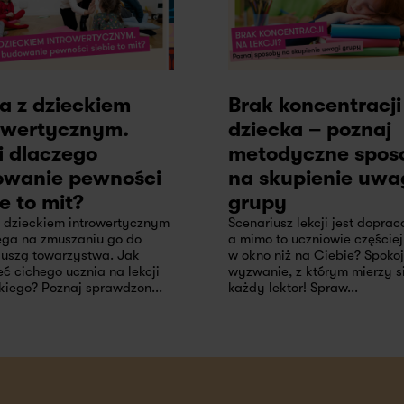
a z dzieckiem
Brak koncentracji
owertycznym.
dziecka – poznaj
i dlaczego
metodyczne spos
owanie pewności
na skupienie uwa
ie to mit?
grupy
z dzieckiem introwertycznym
Scenariusz lekcji jest dopra
ega na zmuszaniu go do
a mimo to uczniowie częściej
duszą towarzystwa. Jak
w okno niż na Ciebie? Spokoj
ć cichego ucznia na lekcji
wyzwanie, z którym mierzy s
kiego? Poznaj sprawdzon...
każdy lektor! Spraw...