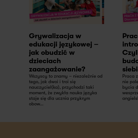
Grywalizacja w
Prac
edukacji językowej –
intr
jak obudzić w
Czyl
dzieciach
bud
zaangażowanie?
sieb
Wszyscy to znamy – niezależnie od
Praca 
tego, jak dwoi i troi się
nie pol
nauczyciel(ka), przychodzi taki
bycia 
moment, że zwykła nauka języka
wesprze
staje się dla ucznia przykrym
angiels
obow...