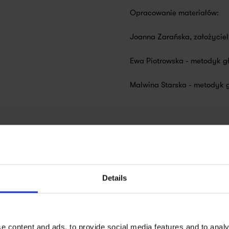
Opracowanie materiałów:
Joanna Zarańska, założyciel
Ewa Piotrowska - metodyk g
Malwina Starska - metodyk 
Details
e content and ads, to provide social media features and to analy