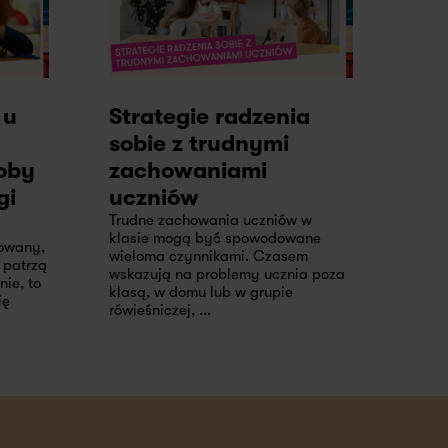
 u
Strategie radzenia
sobie z trudnymi
oby
zachowaniami
gi
uczniów
Trudne zachowania uczniów w
klasie mogą być spowodowane
cowany,
wieloma czynnikami. Czasem
 patrzą
wskazują na problemy ucznia poza
nie, to
klasą, w domu lub w grupie
ię
rówieśniczej, ...