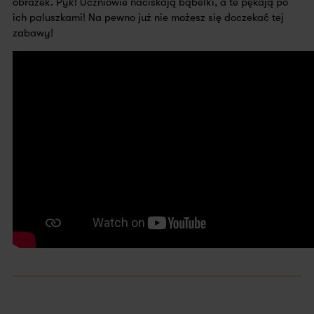
obrazek. Pyk! Uczniowie naciskają bąbelki, a te pękają po
ich paluszkami! Na pewno już nie możesz się doczekać tej
zabawy!