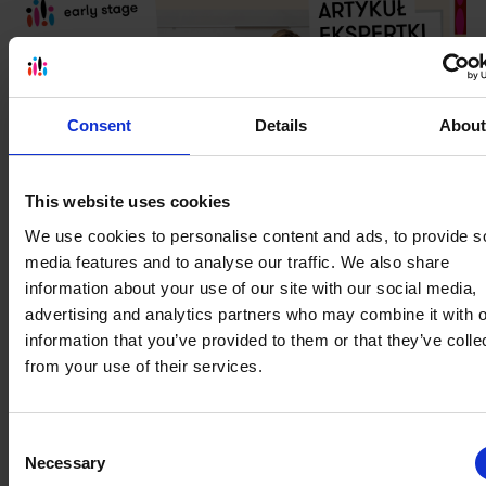
Consent
Details
Abou
This website uses cookies
We use cookies to personalise content and ads, to provide s
Praca z dzieckiem introwertycznym. Czyli
media features and to analyse our traffic. We also share
dlaczego budowanie pewności siebie to
information about your use of our site with our social media,
mit?
advertising and analytics partners who may combine it with o
Praca z dzieckiem introwertycznym nie polega na zmuszaniu
information that you’ve provided to them or that they’ve colle
go do bycia duszą towarzystwa. Jak wesprzeć cichego
from your use of their services.
ucznia na lekcji angielskiego? Poznaj sprawdzon...
Czytaj więcej
Consent
Necessary
Selection