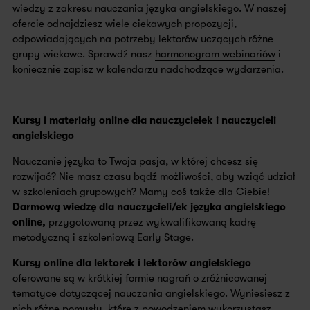
wiedzy z zakresu nauczania języka angielskiego. W naszej
ofercie odnajdziesz wiele ciekawych propozycji,
odpowiadających na potrzeby lektorów uczących różne
grupy wiekowe. Sprawdź nasz
harmonogram webinariów
i
koniecznie zapisz w kalendarzu nadchodzące wydarzenia.
Kursy i materiały online dla nauczycielek i nauczycieli
angielskiego
Nauczanie języka to Twoja pasja, w której chcesz się
rozwijać? Nie masz czasu bądź możliwości, aby wziąć udział
w szkoleniach grupowych? Mamy coś także dla Ciebie!
Darmową wiedzę dla nauczycieli/ek języka angielskiego
online,
przygotowaną przez wykwalifikowaną kadrę
metodyczną i szkoleniową Early Stage.
Kursy online dla lektorek i lektorów angielskiego
oferowane są w krótkiej formie nagrań o zróżnicowanej
tematyce dotyczącej nauczania angielskiego. Wyniesiesz z
nich różne pomysły, które z powodzeniem wykorzystasz