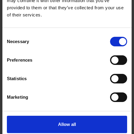
may combine it with other information that you’ve
provided to them or that they’ve collected from your use
of their services.
Wyślij
Consent
Necessary
Selection
Preferences
Statistics
Marketing
Grywalizacja w edukacji językowej – jak
Allow all
obudzić w dzieciach zaangażowanie?