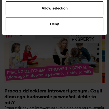
Wszyscy to znamy – niezależnie od tego, jak dwoi i troi się
nauczyciel(ka), przychodzi taki moment, że zwykła nauka
Allow selection
języka staje się dla ucznia przykrym obow...
Czytaj więcej
Deny
Praca z dzieckiem introwertycznym. Czyli
dlaczego budowanie pewności siebie to
mit?
Praca z dzieckiem introwertycznym nie polega na zmuszaniu