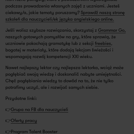
podczas prowadzenia własnych zajęć z uczniami. Jesteś
ciekawy/a, jakie tematy poruszamy?
Sprawdź naszą stronę
szkoleń dla nauczycieli/ek języka angielskiego online.
Jeśli wolisz szybsze rozwiązania, skorzystaj z
Grammar Go,
naszych gotowych pomysłów na gry, które sprawią, że
uczniowie pokochają gramatykę lub z sekcji
freebies
,
bogatej w materiały, które dodają lekcjom świeżości i
wspomagają rozwój kompetencji XXI wieku.
Nawet najlepszy lektor czy najlepsza lektorka, wciąż może
pogłębiać swoją wiedzę i doskonalić nabyte umiejętności.
Chęć pogłębiania wiedzy to dowód na to, że nie tylko
potrafimy uczyć, ale i rozwijać samych siebie.
Przydatne linki:
👉
Grupa na FB dla nauczycieli
👉
Oferty pracy
👉
Program Talent Booster