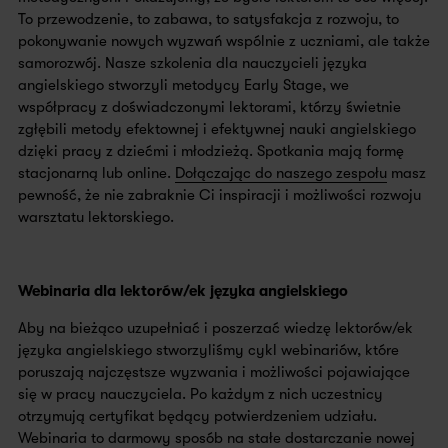
To przewodzenie, to zabawa, to satysfakcja z rozwoju, to
pokonywanie nowych wyzwań wspólnie z uczniami, ale także
samorozwój. Nasze szkolenia dla nauczycieli języka
angielskiego stworzyli metodycy Early Stage, we
współpracy z doświadczonymi lektorami, którzy świetnie
zgłębili metody efektownej i efektywnej nauki angielskiego
dzięki pracy z dziećmi i młodzieżą. Spotkania mają formę
stacjonarną lub online.
Dołączając do naszego zespołu
masz
pewność, że nie zabraknie Ci inspiracji i możliwości rozwoju
warsztatu lektorskiego.
Webinaria dla lektorów/ek języka angielskiego
Aby na bieżąco uzupełniać i poszerzać wiedzę lektorów/ek
języka angielskiego stworzyliśmy cykl webinariów, które
poruszają najczęstsze wyzwania i możliwości pojawiające
się w pracy nauczyciela. Po każdym z nich uczestnicy
otrzymują certyfikat będący potwierdzeniem udziału.
Webinaria to darmowy sposób na stałe dostarczanie nowej