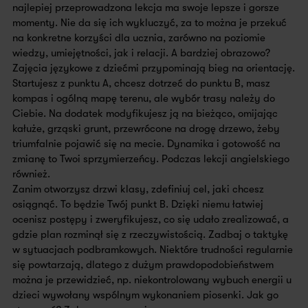
najlepiej przeprowadzona lekcja ma swoje lepsze i gorsze
momenty. Nie da się ich wykluczyć, za to można je przekuć
na konkretne korzyści dla ucznia, zarówno na poziomie
wiedzy, umiejętności, jak i relacji. A bardziej obrazowo?
Zajęcia językowe z dziećmi przypominają bieg na orientację.
Startujesz z punktu A, chcesz dotrzeć do punktu B, masz
kompas i ogólną mapę terenu, ale wybór trasy należy do
Ciebie. Na dodatek modyfikujesz ją na bieżąco, omijając
kałuże, grząski grunt, przewrócone na drogę drzewo, żeby
triumfalnie pojawić się na mecie. Dynamika i gotowość na
zmianę to Twoi sprzymierzeńcy. Podczas lekcji angielskiego
również.
Zanim otworzysz drzwi klasy, zdefiniuj cel, jaki chcesz
osiągnąć. To będzie Twój punkt B. Dzięki niemu łatwiej
ocenisz postępy i zweryfikujesz, co się udało zrealizować, a
gdzie plan rozminął się z rzeczywistością. Zadbaj o taktykę
w sytuacjach podbramkowych. Niektóre trudności regularnie
się powtarzają, dlatego z dużym prawdopodobieństwem
można je przewidzieć, np. niekontrolowany wybuch energii u
dzieci wywołany wspólnym wykonaniem piosenki. Jak go