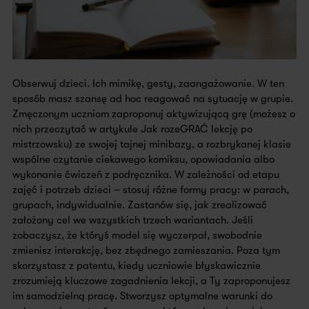
Obserwuj dzieci. Ich mimikę, gesty, zaangażowanie. W ten
sposób masz szansę ad hoc reagować na sytuację w grupie.
Zmęczonym uczniom zaproponuj aktywizującą grę (możesz o
nich przeczytać w artykule Jak rozeGRAĆ lekcję po
mistrzowsku) ze swojej tajnej minibazy, a rozbrykanej klasie
wspólne czytanie ciekawego komiksu, opowiadania albo
wykonanie ćwiczeń z podręcznika. W zależności od etapu
zajęć i potrzeb dzieci – stosuj różne formy pracy: w parach,
grupach, indywidualnie. Zastanów się, jak zrealizować
założony cel we wszystkich trzech wariantach. Jeśli
zobaczysz, że któryś model się wyczerpał, swobodnie
zmienisz interakcję, bez zbędnego zamieszania. Poza tym
skorzystasz z patentu, kiedy uczniowie błyskawicznie
zrozumieją kluczowe zagadnienia lekcji, a Ty zaproponujesz
im samodzielną pracę. Stworzysz optymalne warunki do