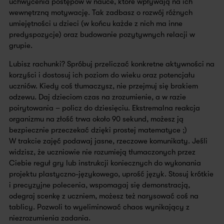
uchwycenia postępów w nauce, które wpływają na ich
wewnętrzną motywację. Tak zadbasz o rozwój różnych
umiejętności u dzieci (w końcu każde z nich ma inne
predyspozycje) oraz budowanie pozytywnych relacji w
grupie.
Lubisz rachunki? Spróbuj przeliczać konkretne aktywności na
korzyści i dostosuj ich poziom do wieku oraz potencjału
uczniów. Kiedy coś tłumaczysz, nie przejmuj się brakiem
odzewu. Daj dzieciom czas na zrozumienie, a w razie
poirytowania – policz do dziesięciu. Ekstremalna reakcja
organizmu na złość trwa około 90 sekund, możesz ją
bezpiecznie przeczekać dzięki prostej matematyce ;)
W trakcie zajęć podawaj jasne, rzeczowe komunikaty. Jeśli
widzisz, że uczniowie nie rozumieją tłumaczonych przez
Ciebie reguł gry lub instrukcji koniecznych do wykonania
projektu plastyczno-językowego, uprość język. Stosuj krótkie
i precyzyjne polecenia, wspomagaj się demonstracją,
odegraj scenkę z uczniem, możesz też narysować coś na
tablicy. Pozwoli to wyeliminować chaos wynikający z
niezrozumienia zadania.