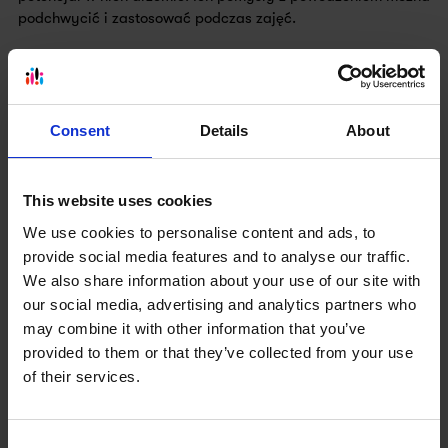
podchwycić i zastosować podczas zajęć.
Znasz taki scenariusz: 2 osoby pracują, a reszta wodzi
wzrokiem po suficie? Nie pozwól dzieciom marnować czasu,
ich i Twojego. Maksymalizuj zaangażowanie grupy. Planując
zadanie, które jest wartościowe, ale niesie ze sobą ryzyko
Consent
Details
About
rozproszenia uwagi i wyłączenia z toku zajęć części grupy,
zmodyfikuj je, potraktuj niekonwencjonalnie. W niektórych
sytuacjach zmień typ aktywności, wprowadź element
This website uses cookies
zaskoczenia, który pobudzi wszystkich do działania.
Postaraj się nawiązywać z uczniami relację, utrzymuj
We use cookies to personalise content and ads, to
kontakt wzrokowy, używaj ich imion, zapytaj, jaki ostatnio
provide social media features and to analyse our traffic.
widzieli film w kinie, z czym mają kanapki, gdzie spędzili
We also share information about your use of our site with
ferie zimowe. Gdy napotkasz dystans, zauważysz brak
our social media, advertising and analytics partners who
współpracy, zatrzymaj się, daj przestrzeń na emocje. Bądź
may combine it with other information that you’ve
ciekawy świata dzieci, ich zainteresowań i przeżyć.
provided to them or that they’ve collected from your use
Uśmiechaj się do nich, dostrzegaj oraz doceniaj postępy.
of their services.
Sympatia w relacji uczeń-nauczyciel przekłada się na lepsze
efekty wspólnej pracy.
Aby nie spocząć na laurach, stale się rozwijaj. Możesz wziąć
Consent