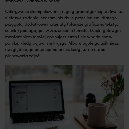
stonować? Zabawą w posągi.
Odkrywanie skomplikowanej reguły gramatycznej to również
niełatwe zadanie, czasami skutkuje przesileniem, dlatego
przygotuj dodatkowe materiały (plansze graficzne, teksty,
scenki) pomagające w zrozumieniu tematu. Dzięki gotowym
rozwiązaniom łatwiej opanujesz stres i nie wpadniesz w
panikę, kiedy pojawi się kryzys. Albo w ogóle go unikniesz,
uwzględniając potencjalne przeszkody już na etapie
planowania zajęć.