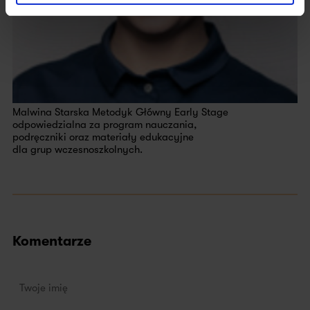
Malwina Starska Metodyk Główny Early Stage
odpowiedzialna za program nauczania,
podręczniki oraz materiały edukacyjne
dla grup wczesnoszkolnych.
Komentarze