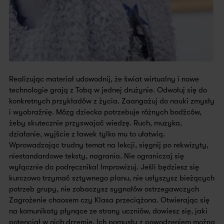
Realizując materiał udowodnij, że świat wirtualny i nowe
technologie grają z Tobą w jednej drużynie. Odwołuj się do
konkretnych przykładów z życia. Zaangażuj do nauki zmysły
i wyobraźnię. Mózg dziecka potrzebuje różnych bodźców,
żeby skutecznie przyswajać wiedzę. Ruch, muzyka,
działanie, wyjście z ławek tylko mu to ułatwią.
Wprowadzając trudny temat na lekcji, sięgnij po rekwizyty,
niestandardowe teksty, nagrania. Nie ograniczaj się
wyłącznie do podręcznika! Improwizuj. Jeśli będziesz się
kurczowo trzymać sztywnego planu, nie usłyszysz bieżących
potrzeb grupy, nie zobaczysz sygnałów ostrzegawczych
Zagrożenie chaosem czy Klasa przeciążona. Otwierając się
na komunikaty płynące ze strony uczniów, dowiesz się, jaki
potencjał w nich drzemie. Ich pomysły z powodzeniem można