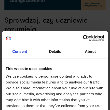
Sprawdzaj, czy uczniowie
rozumieją
To, że ktoś z tłumu krzyknął, że „wszystko jasne”, to znaczy
tyle, że ta jedna osoba myśli, że wie, o co chodzi. Sprawdzaj
z uczniami, czy rozumieją treść poleceń i znaczenie słów oraz
Consent
Details
About
fraz. Pytaj: 👉
What is the task?
Jeśli nie uzyskujesz odpowiedzi, możesz przypuszczać, że
This website uses cookies
nie wiedzą
. Zacznij robić zadanie powoli, razem z nimi.
Pierwszy przykład, drugi. W końcu załapią (czasem to
We use cookies to personalise content and ads, to
charakterystyczne załapanie następuje po kilku lekcjach,
provide social media features and to analyse our traffic.
ale wiele zadań w podręcznikach ma podobną strukturę i
We also share information about your use of our site with
uczniowie są w stanie się tej mechaniki w końcu nauczyć – i
our social media, advertising and analytics partners who
za którymś razem nie trzeba będzie im znów tego
may combine it with other information that you’ve
tłumaczyć).
provided to them or that they’ve collected from your use