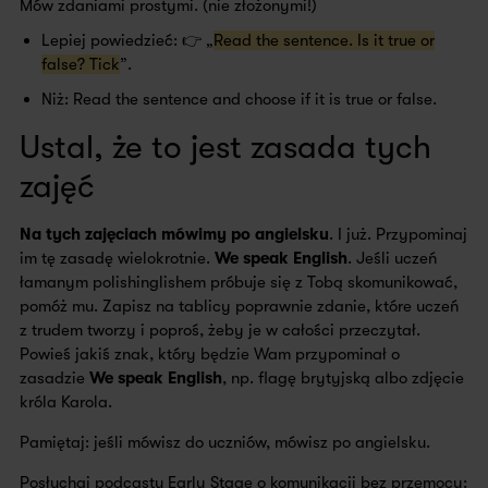
Mów zdaniami prostymi. (nie złożonymi!)
Lepiej powiedzieć: 👉 „
Read the sentence. Is it true or
false? Tick
”.
Niż: Read the sentence and choose if it is true or false.
Ustal, że to jest zasada tych
zajęć
Na tych zajęciach mówimy po angielsku
. I już. Przypominaj
im tę zasadę wielokrotnie.
We speak English
. Jeśli uczeń
łamanym polishinglishem próbuje się z Tobą skomunikować,
pomóż mu. Zapisz na tablicy poprawnie zdanie, które uczeń
z trudem tworzy i poproś, żeby je w całości przeczytał.
Powieś jakiś znak, który będzie Wam przypominał o
zasadzie
We speak English
, np. flagę brytyjską albo zdjęcie
króla Karola.
Pamiętaj: jeśli mówisz do uczniów, mówisz po angielsku.
Posłuchaj podcastu Early Stage o komunikacji bez przemocy: