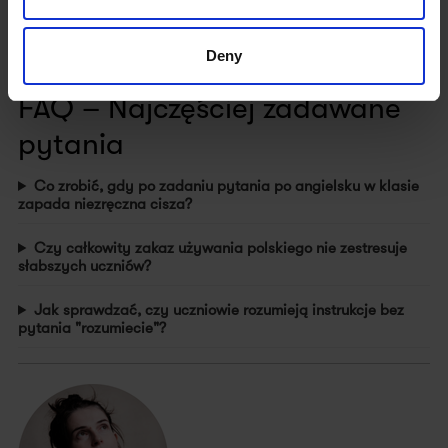
gra z samym sobą. Zamknięcie tej drogi komunikacji otworzy
ścieżki (autostrady!) innych sposobów!
Deny
Fingers crossed! 🤞
FAQ – Najczęściej zadawane
pytania
Co zrobić, gdy po zadaniu pytania po angielsku w klasie
zapada niezręczna cisza?
Czy całkowity zakaz używania polskiego nie zestresuje
słabszych uczniów?
Jak sprawdzać, czy uczniowie rozumieją instrukcje bez
pytania "rozumiecie"?