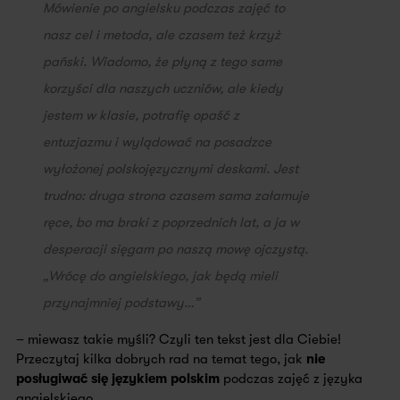
Mówienie po angielsku podczas zajęć to
nasz cel i metoda, ale czasem też krzyż
pański. Wiadomo, że płyną z tego same
korzyści dla naszych uczniów, ale kiedy
jestem w klasie, potrafię opaść z
entuzjazmu i wylądować na posadzce
wyłożonej polskojęzycznymi deskami. Jest
trudno: druga strona czasem sama załamuje
ręce, bo ma braki z poprzednich lat, a ja w
desperacji sięgam po naszą mowę ojczystą.
„Wrócę do angielskiego, jak będą mieli
przynajmniej podstawy…”
– miewasz takie myśli? Czyli ten tekst jest dla Ciebie!
Przeczytaj kilka dobrych rad na temat tego, jak
nie
posługiwać się językiem polskim
podczas zajęć z języka
angielskiego.