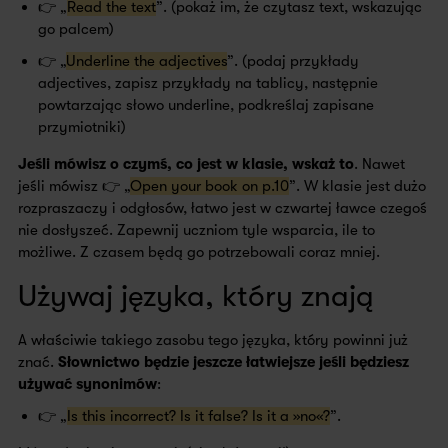
👉 „
Read the text
”. (pokaż im, że czytasz text, wskazując
go palcem)
👉 „
Underline the adjectives
”. (podaj przykłady
adjectives, zapisz przykłady na tablicy, następnie
powtarzając słowo underline, podkreślaj zapisane
przymiotniki)
Jeśli mówisz o czymś, co jest w klasie, wskaż to
. Nawet
jeśli mówisz 👉 „
Open your book on p.10
”. W klasie jest dużo
rozpraszaczy i odgłosów, łatwo jest w czwartej ławce czegoś
nie dosłyszeć. Zapewnij uczniom tyle wsparcia, ile to
możliwe. Z czasem będą go potrzebowali coraz mniej.
Używaj języka, który znają
A właściwie takiego zasobu tego języka, który powinni już
znać.
Słownictwo będzie jeszcze łatwiejsze jeśli będziesz
używać synonimów
:
👉 „
Is this incorrect? Is it false? Is it a »no«?
”.