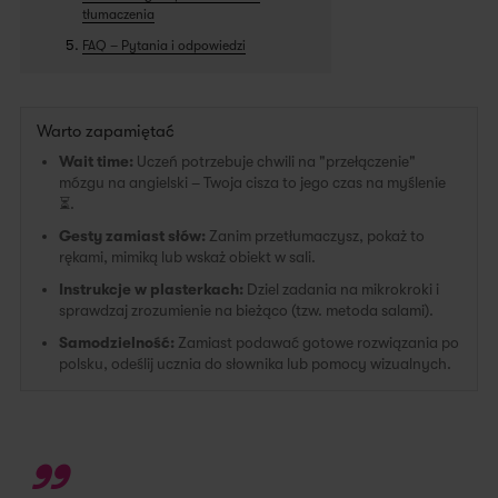
tłumaczenia
FAQ – Pytania i odpowiedzi
Warto zapamiętać
Wait time:
Uczeń potrzebuje chwili na "przełączenie"
mózgu na angielski – Twoja cisza to jego czas na myślenie
⏳.
Gesty zamiast słów:
Zanim przetłumaczysz, pokaż to
rękami, mimiką lub wskaż obiekt w sali.
Instrukcje w plasterkach:
Dziel zadania na mikrokroki i
sprawdzaj zrozumienie na bieżąco (tzw. metoda salami).
Samodzielność:
Zamiast podawać gotowe rozwiązania po
polsku, odeślij ucznia do słownika lub pomocy wizualnych.
„