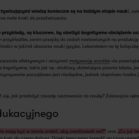
ktywizującymi wiedzę konieczne są na każdym etapie nauk
i, za
na małe kroki do przećwiczenia.
przykłady, są kluczowe, by obniżyć kognitywne obciążenie uc
 przykładów, zanim przejdą do zadań nastawionych na produkcję 
ści w jakimś obszarze nauki języka. Lekarstwem na tę bolączkę 
nauczanie efektywnym i utrzymać
motywację uczniów
nie przeciąż
 kognitywne, takie jak np. struktury ułatwiające pisanie tekstu, 
trzymywanie początkowo jest niezbędne, jednak stopniowo trzeba j
ć się, jak przełożyć zasadę rusztowania na naukę? Zakasajcie rę
dukacyjnego
ie mają być w stanie zrobić, aby zrealizować cel?"
oraz
„Co już t
 a tym, do czego dążysz. Dzięki temu masz jasność na czym oprzeć 