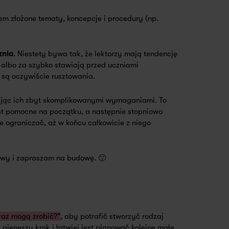
tem złożone tematy, koncepcje i procedury (np.
znia
. Niestety bywa tak, że lektorzy mają tendencję
albo za szybko stawiają przed uczniami
są oczywiście rusztowania.
ając ich zbyt skomplikowanymi wymaganiami. To
jest pomocne na początku, a następnie stopniowo
e ograniczać, aż w końcu całkowicie z niego
kawy i zapraszam na budowę. 🙂
eraz mogą zrobić?"
, aby potrafić stworzyć rodzaj
pierwszy krok i łatwiej jest planować kolejne małe