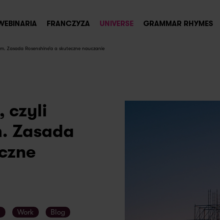
WEBINARIA
FRANCZYZA
UNIVERSE
GRAMMAR RHYMES
zem. Zasada Rosenshine’a a skuteczne nauczanie
 czyli
m. Zasada
eczne
s
Work
Blog