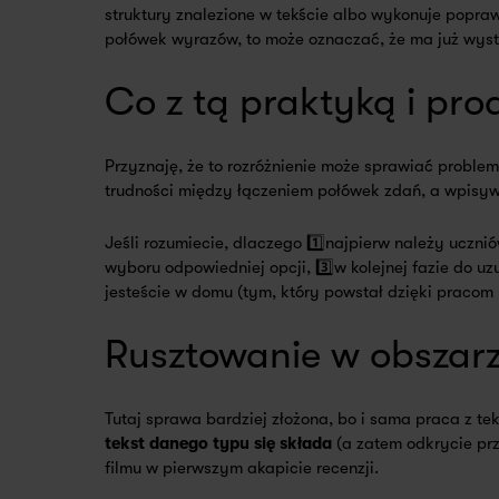
struktury znalezione w tekście albo wykonuje popraw
połówek wyrazów, to może oznaczać, że ma już wyst
Co z tą praktyką i pro
Przyznaję, że to rozróżnienie może sprawiać problem
trudności między łączeniem połówek zdań, a wpisy
Jeśli rozumiecie, dlaczego 1️⃣najpierw należy ucz
wyboru odpowiedniej opcji, 3️⃣w kolejnej fazie do u
jesteście w domu (tym, który powstał dzięki pracom 
Rusztowanie w obszarz
Tutaj sprawa bardziej złożona, bo i sama praca z t
tekst danego typu się składa
(a zatem odkrycie prz
filmu w pierwszym akapicie recenzji.