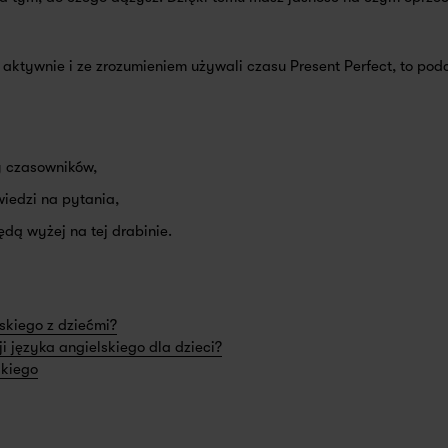
e aktywnie i ze zrozumieniem używali czasu Present Perfect, to po
y czasowników,
iedzi na pytania,
dą wyżej na tej drabinie.
skiego z dziećmi?
i języka angielskiego dla dzieci?
skiego