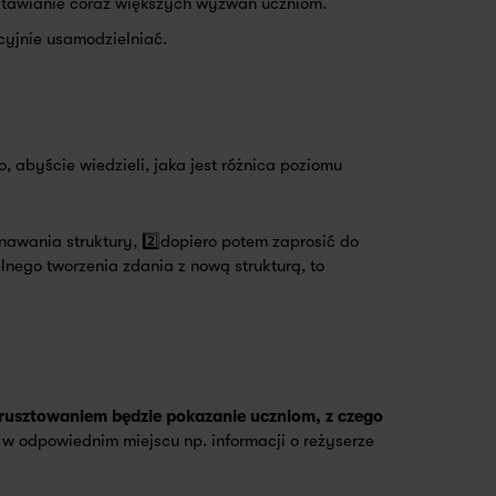
stawianie coraz większych wyzwań uczniom.
cyjnie usamodzielniać.
, abyście wiedzieli, jaka jest różnica poziomu
awania struktury, 2️⃣dopiero potem zaprosić do
lnego tworzenia zdania z nową strukturą, to
rusztowaniem będzie pokazanie uczniom, z czego
 w odpowiednim miejscu np. informacji o reżyserze