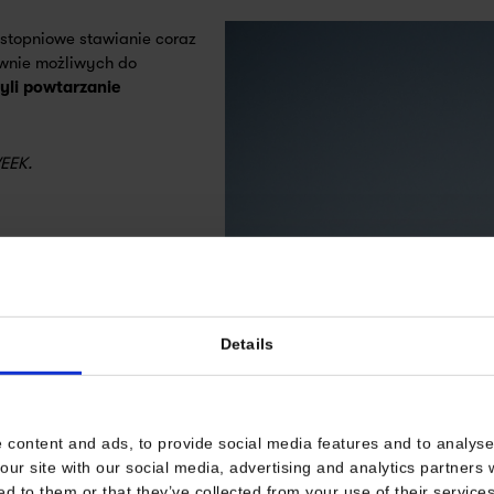
stopniowe stawianie coraz
ywnie możliwych do
yli
powtarzanie
WEEK.
Details
 content and ads, to provide social media features and to analyse 
our site with our social media, advertising and analytics partners
ruktury, ale i utrwalają ją
ed to them or that they’ve collected from your use of their services