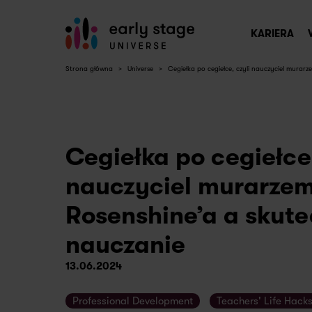
KARIERA
Strona główna
>
Universe
>
Cegiełka po cegiełce, czyli nauczyciel murar
Cegiełka po cegiełce,
nauczyciel murarze
Rosenshine’a a skut
nauczanie
13.06.2024
Professional Development
Teachers' Life Hack