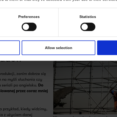
iguracjach
. Można z tej
i rozwiązaniami np.
The
niowie chętniej brali udział
Preferences
Statistics
tszych, mniej
 do aktywnych, od
Allow selection
kładów
rodukcji, zanim dobrze się
 na myśli słuchania czy
 seriali po angielsku.
Do
lowanej przez coraz mniej
a przykład, kiedy widzimy,
ia z użyciem danej