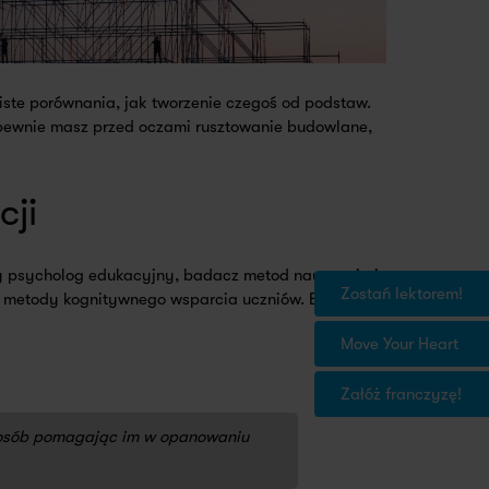
ste porównania, jak tworzenie czegoś od podstaw.
, pewnie masz przed oczami rusztowanie budowlane,
cji
ny psycholog edukacyjny, badacz metod nauczania i
Zostań lektorem!
i metody kognitywnego wsparcia uczniów. Były to
Move Your Heart
Załóż franczyzę!
sposób pomagając im w opanowaniu