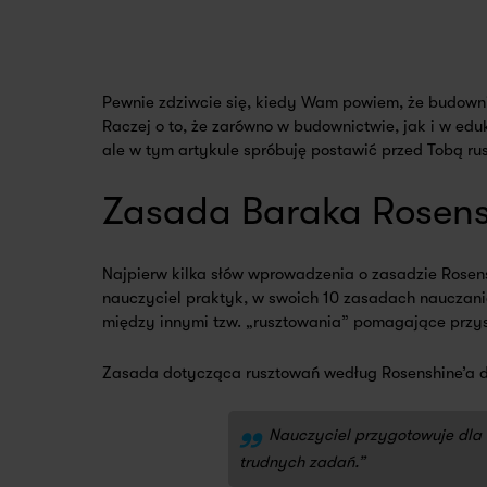
Pewnie zdziwcie się, kiedy Wam powiem, że budowni
Raczej o to, że zarówno w budownictwie, jak i w ed
ale w tym artykule spróbuję postawić przed Tobą ru
Zasada Baraka Rosensh
Najpierw kilka słów wprowadzenia o zasadzie Rosen
nauczyciel praktyk, w swoich 10 zasadach nauczani
między innymi tzw. „rusztowania” pomagające przys
Zasada dotycząca rusztowań według Rosenshine’a d
„
Nauczyciel przygotowuje dla 
trudnych zadań.”