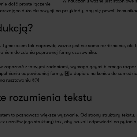
W nauczaniu ważne jest stopniowe 
nie dość proste łączenie
arczająco dużo ekspozycji na przykłady, aby się powoli komunika
dukcją?
. Tymczasem tak naprawdę ważne jest nie samo rozróżnienie, ale to
waniem do zdania poprawnej formy czasownika.
niów zapoznać z łatwymi zadaniami, wymagającymi biernego rozpozn
zupełniania odpowiedniej formy, 4️⃣a dopiero na koniec do samodzie
na rusztowaniu 🙂)!
e rozumienia tekstu
ekstem to poznawczo większe wyzwanie. Od strony struktury tekstu,
ez uczniów jego struktury) tak, aby szukali odpowiedzi na pytania