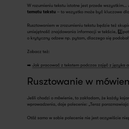
W rozumieniu tekstu istotne jest przede wszystkim…
tematu tekstu
– to wszystko może być kluczowe dla
Rusztowaniem w zrozumieniu tekstu będzie też skup
umiejętność znajdowania informacji w tekście, 2️⃣po
o krytyczny odzew np. pytam, dlaczego się podobał b
Zobacz też:
➡️
Jak pracować z tekstem podczas zajęć z języka a
Rusztowanie w mówien
Jeśli chodzi o mówienie, to zakładam, że każdy koja
wprowadzenia, daje polecenie: „Teraz porozmawiajc
Otóż samo w sobie polecenie nie jest oczywiście ni