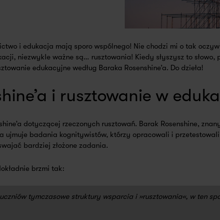
ctwo i edukacja mają sporo wspólnego! Nie chodzi mi o tak oczywi
ukacji, niezwykle ważne są… rusztowania! Kiedy słyszysz to słowo
sztowanie edukacyjne według Baraka Rosenshine’a. Do dzieła!
ine’a i rusztowanie w eduka
shine’a dotyczącej rzeczonych rusztowań. Barak Rosenshine, zna
a ujmuje badania kognitywistów, którzy opracowali i przetestowal
wajać bardziej złożone zadania.
okładnie brzmi tak:
uczniów tymczasowe struktury wsparcia i »rusztowania«, w ten 