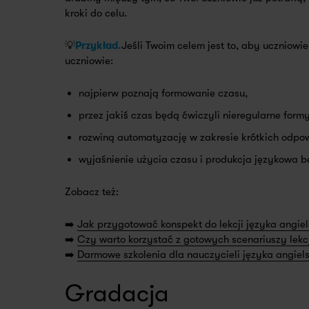
kroki do celu.
💡
Przykład.
Jeśli Twoim celem jest to, aby uczniowi
uczniowie:
najpierw poznają formowanie czasu,
przez jakiś czas będą ćwiczyli nieregularne form
rozwiną automatyzację w zakresie krótkich odpow
wyjaśnienie użycia czasu i produkcja językowa bę
Zobacz też:
➡️
Jak przygotować konspekt do lekcji języka angiel
➡️
Czy warto korzystać z gotowych scenariuszy lekcj
➡️
Darmowe szkolenia dla nauczycieli języka angiel
Gradacja