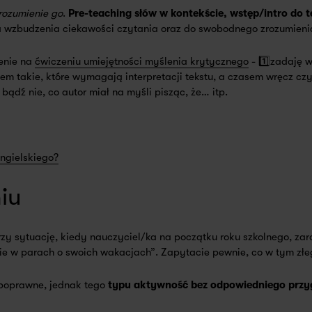
rozumienie go
.
Pre-teaching słów w kontekście, wstęp/intro do t
 wzbudzenia ciekawości czytania oraz do swobodnego zrozumienia
ienie na
ćwiczeniu umiejętności myślenia krytycznego
- 1️⃣zadaję 
tem takie, które wymagają interpretacji tekstu, a czasem wręcz cz
ądź nie, co autor miał na myśli pisząc, że… itp.
ngielskiego?
iu
rzy sytuację, kiedy nauczyciel/ka na początku roku szkolnego, zara
ie w parach o swoich wakacjach”. Zapytacie pewnie, co w tym złe
epoprawne, jednak tego
typu aktywność bez odpowiedniego przy