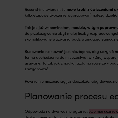
Rosenshine twierdzi, że
małe kroki z ćwiczeniami a
kilkuetapowe tworzenie wypracowań) należy dzielić 
Tak jak już wspominałam,
modele, w tym poprawne 
do przekazywania zbyt małej liczby rozpracowanych
skomplikowane wyzwania bądź wymagają samodzielno
Budowanie rusztowań jest niezbędne, aby uczynić 
forma dochodzenia do mistrzostwa, w której wsparcie
usuwane. To tak jak z nauką jazdy na rowerze - pod
zrezygnować.
Pewnie nie możecie się już doczekać, aby dowiedzie
Planowanie procesu e
Odpowiedz na dwa ważne pytania:
„Co moi uczniow
drabiny między tym, co Twoi uczniowie już potrafią,