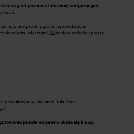
ekstu czy też poznanie informacji dotyczących
 treści.
więc najpierw proste pytania, sprawdzające
ytania między wierszami, 3️⃣dopiero na końcu proszę
z po wakacjach, jako small talk i bez
go?
gotowania prawie na pewno okaże się klapą
.