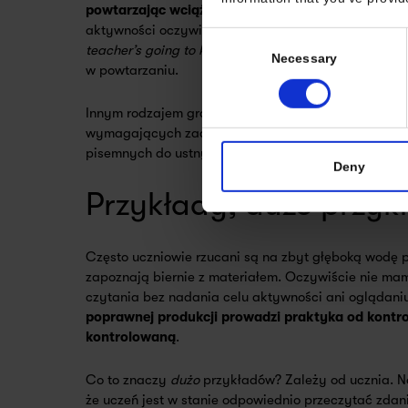
powtarzając wciąż to samo zdanie w innych konf
aktywności oczywiście zrobić zabawę ze śmiesznym
Consent
teacher’s going to kill the cake next century
, aby ucz
Necessary
Selection
w powtarzaniu.
Innym rodzajem gradacji jest przechodzenie od pros
wymagających zadań do trudniejszych, od biernych
pisemnych do ustnych itp.
Deny
Przykłady, dużo przy
Często uczniowie rzucani są na zbyt głęboką wodę p
zapoznają biernie z materiałem. Oczywiście nie mam
czytania bez nadania celu aktywności ani oglądaniu
poprawnej produkcji prowadzi praktyka od kontro
kontrolowaną
.
Co to znaczy
dużo
przykładów? Zależy od ucznia. N
że uczeń jest w stanie odpowiednio przeczytać zdan