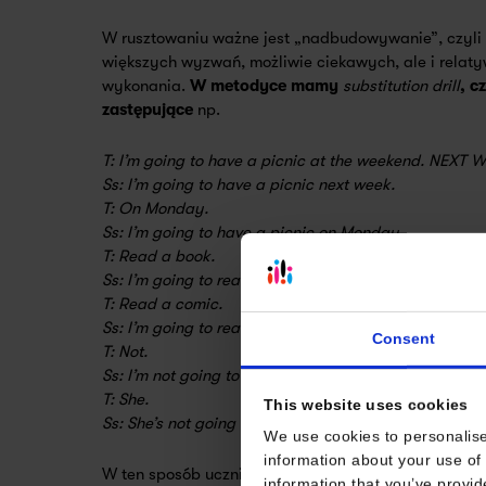
W rusztowaniu ważne jest „nadbudowywanie”, czyli 
większych wyzwań, możliwie ciekawych, ale i relat
wykonania.
W metodyce mamy
substitution drill
, cz
zastępujące
np.
T: I’m going to have a picnic at the weekend. NEXT 
Ss: I’m going to have a picnic next week.
T: On Monday.
Ss: I’m going to have a picnic on Monday.
T: Read a book.
Ss: I’m going to read a book on Monday.
T: Read a comic.
Ss: I’m going to read a comic on Monday.
Consent
T: Not.
Ss: I’m not going to read a comic on Monday.
T: She.
This website uses cookies
Ss: She’s not going to read a comic on Monday.
We use cookies to personalise
information about your use of 
W ten sposób uczniowie w prosty sposób
uczą się st
information that you’ve provid